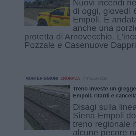
Nuovi incendi ne
di oggi, giovedì 
Empoli. È andat
anche una porzi
protetta di Arnovecchio. L'in
Pozzale e Casenuove Dapprim
MONTERIGGIONI
CRONACA
5 Agosto 2026
Treno investe un gregge
Empoli, ritardi e cancell
Disagi sulla linea
Siena-Empoli d
treno regionale h
alcune pecore ne