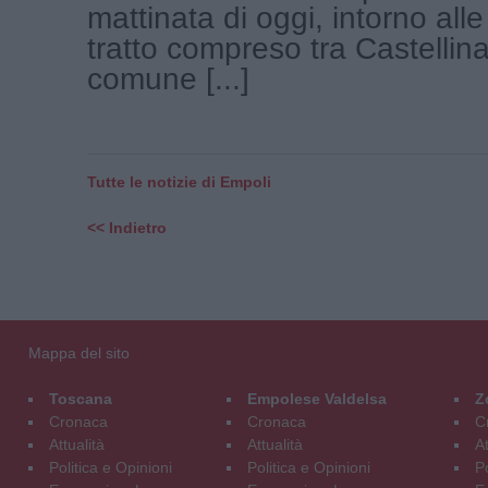
mattinata di oggi, intorno alle
tratto compreso tra Castellin
comune [...]
Tutte le notizie di Empoli
<< Indietro
Mappa del sito
Toscana
Empolese Valdelsa
Z
Cronaca
Cronaca
C
Attualità
Attualità
At
Politica e Opinioni
Politica e Opinioni
Po