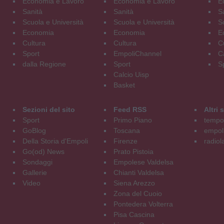
Economia e Lavoro
Economia e Lavoro
E
Sanità
Sanità
S
Scuola e Università
Scuola e Università
S
Economia
Economia
E
Cultura
Cultura
C
Sport
EmpoliChannel
C
dalla Regione
Sport
S
Calcio Uisp
Basket
Sezioni del sito
Feed RSS
Altri
Sport
Primo Piano
tempol
GoBlog
Toscana
empoli
Della Storia d'Empoli
Firenze
radiol
Go(od) News
Prato Pistoia
Sondaggi
Empolese Valdelsa
Gallerie
Chianti Valdelsa
Video
Siena Arezzo
Zona del Cuoio
Pontedera Volterra
Pisa Cascina