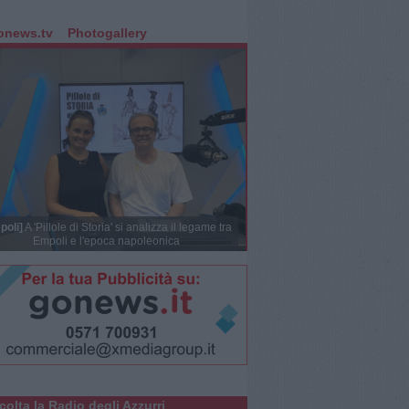
onews.tv
Photogallery
poli]
A 'Pillole di Storia' si analizza il legame tra
Empoli e l'epoca napoleonica
colta la Radio degli Azzurri