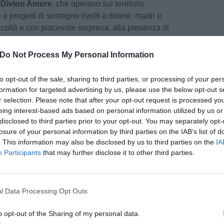
l Divino Amore
, che operano sul territorio
e e progetti di sostegno rivolti a donne, madri e
ficoltà e con piacevole sorpresa, alla presenza di
 che ha operato per decenni nella comunità
re un ruolo più impegnativo ma momentaneamente
Do Not Process My Personal Information
to opt-out of the sale, sharing to third parties, or processing of your per
ebrazione dei nostri venticinque anni non fosse
formation for targeted advertising by us, please use the below opt-out s
oria e di bilancio del percorso compiuto
–
r selection. Please note that after your opt-out request is processed y
eing interest-based ads based on personal information utilized by us or
ente
Daniela Di Vita
e l’assessore
Marzio
disclosed to third parties prior to your opt-out. You may separately opt-
e –
ma anche un'occasione concreta per
losure of your personal information by third parties on the IAB’s list of
munità. Ringraziamo di cuore tutti coloro che
. This information may also be disclosed by us to third parties on the
IA
ativa e che, con la loro generosità, hanno
Participants
that may further disclose it to other third parties.
opera delle Suore del Divino Amore
".
pu
spresso gratitudine
alle suore e alla comunità
Pu
l Data Processing Opt Outs
otidiano
profuso a favore delle persone più
pu
so servizio che da anni rappresenta un punto di
o opt-out of the Sharing of my personal data.