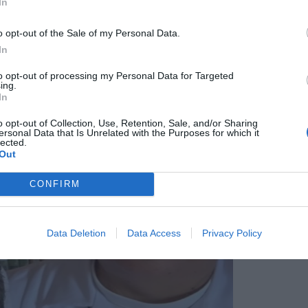
In
de una delle iniziative promosse nell'ambito
o opt-out of the Sale of my Personal Data.
enticinquesimo anniversario dell'Arco di
In
ora una volta il legame tra cultura, solidarietà
to opt-out of processing my Personal Data for Targeted
 che da sempre caratterizza l'attività
ing.
In
o opt-out of Collection, Use, Retention, Sale, and/or Sharing
ersonal Data that Is Unrelated with the Purposes for which it
lected.
Out
CONFIRM
Data Deletion
Data Access
Privacy Policy