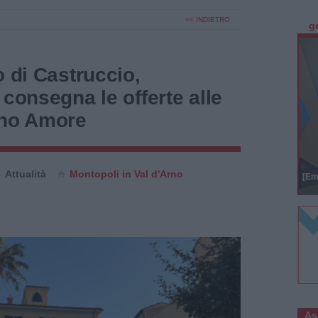
<< INDIETRO
g
o di Castruccio,
 consegna le offerte alle
ino Amore
Attualità
Montopoli in Val d'Arno
[Em
As