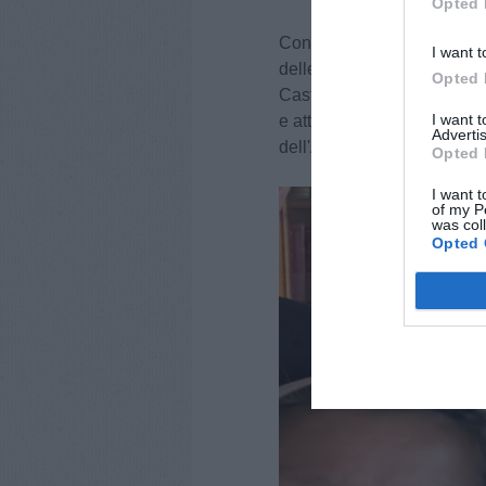
Opted 
Con questo gesto si conclu
I want t
delle celebrazioni per il v
Opted 
Castruccio, confermando anc
I want 
e attenzione al bene comune
Advertis
dell'Associazione.
Opted 
I want t
of my P
was col
Opted 