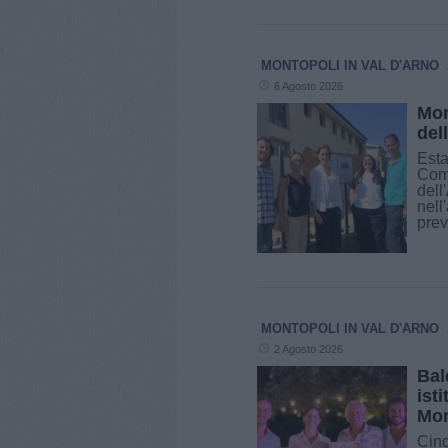
MONTOPOLI IN VAL D'ARNO
6 Agosto 2026
Mon
del
Esta
Comu
dell
nell
prev
MONTOPOLI IN VAL D'ARNO
2 Agosto 2026
Bal
ist
Mon
Cinq