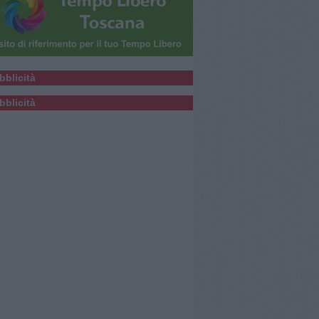
bblicità
bblicità