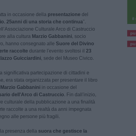
atta in occasione della
presentazione
del
o. 25anni di una storia che continua
".
ell’Associazione Culturale Arco di Castruccio
pu
re alla cultura
Marzio Gabbanini
, socio
ibro, hanno consegnato alle
Suore del Divino
pu
erte raccolte
durante l'evento svoltosi il
23
alazzo Guicciardini
, sede del Museo Civico.
a significativa partecipazione di cittadini e
e, era stata organizzata per presentare il libro
a
Marzio Gabbanini
in occasione del
ario dell'Arco di Castruccio
. Fin dall'inizio,
re culturale della pubblicazione a una finalità
erte raccolte a una realtà da anni impegnata
gno alle persone più fragili.
la presenza della
suora che gestisce la