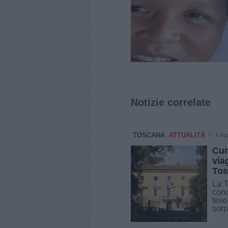
Notizie correlate
TOSCANA
ATTUALITÀ
6 Ag
Cur
via
Tos
La T
cono
teso
sorp