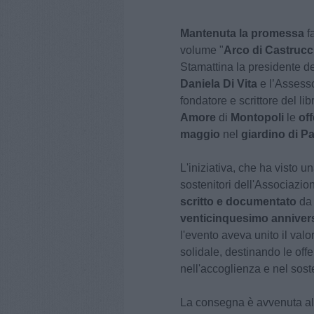
Mantenuta la promessa
f
volume "
Arco di Castrucci
Stamattina la presidente d
Daniela Di Vita
e l’Assesso
fondatore e scrittore del l
Amore
di
Montopoli
le
off
maggio
nel
giardino di P
L'iniziativa, che ha visto un
sostenitori dell'Associazion
scritto e documentato
d
venticinquesimo annivers
l'evento aveva unito il valo
solidale, destinando le off
nell'accoglienza e nel soste
La consegna è avvenuta al