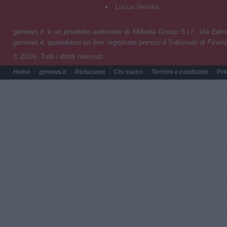
Lucca Versilia
gonews.it è un prodotto editoriale di XMedia Group S.r.l - Via E
gonews.it, quotidiano on line registrato presso il Tribunale di Fire
© 2016. Tutti i diritti riservati.
Home
gonews.it
Redazione
Chi siamo
Termini e condizioni
Pri