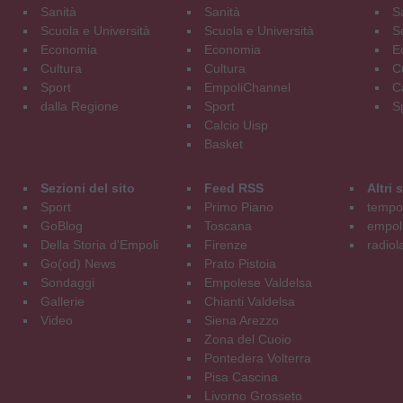
Sanità
Sanità
S
Scuola e Università
Scuola e Università
S
Economia
Economia
E
Cultura
Cultura
C
Sport
EmpoliChannel
C
dalla Regione
Sport
S
Calcio Uisp
Basket
Sezioni del sito
Feed RSS
Altri
Sport
Primo Piano
tempol
GoBlog
Toscana
empoli
Della Storia d'Empoli
Firenze
radiol
Go(od) News
Prato Pistoia
Sondaggi
Empolese Valdelsa
Gallerie
Chianti Valdelsa
Video
Siena Arezzo
Zona del Cuoio
Pontedera Volterra
Pisa Cascina
Livorno Grosseto