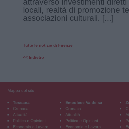
attraverso investimenti diretti
locali, realtà di promozione ter
associazioni culturali. [...]
Tutte le notizie di Firenze
<< Indietro
Mappa del sito
Toscana
Empolese Valdelsa
Z
Cronaca
Cronaca
C
Attualità
Attualità
At
Politica e Opinioni
Politica e Opinioni
Po
Economia e Lavoro
Economia e Lavoro
E