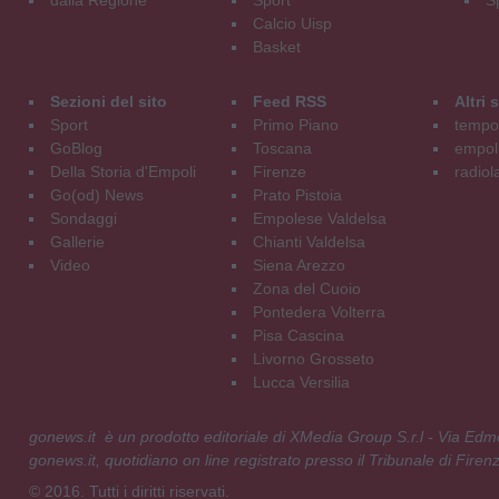
dalla Regione
Sport
S
Calcio Uisp
Basket
Sezioni del sito
Feed RSS
Altri
Sport
Primo Piano
tempol
GoBlog
Toscana
empoli
Della Storia d'Empoli
Firenze
radiol
Go(od) News
Prato Pistoia
Sondaggi
Empolese Valdelsa
Gallerie
Chianti Valdelsa
Video
Siena Arezzo
Zona del Cuoio
Pontedera Volterra
Pisa Cascina
Livorno Grosseto
Lucca Versilia
gonews.it è un prodotto editoriale di XMedia Group S.r.l - Via E
gonews.it, quotidiano on line registrato presso il Tribunale di Fire
© 2016. Tutti i diritti riservati.