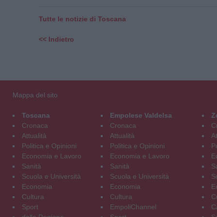
Tutte le notizie di Toscana
<< Indietro
Mappa del sito
Toscana
Empolese Valdelsa
Z
Cronaca
Cronaca
C
Attualità
Attualità
At
Politica e Opinioni
Politica e Opinioni
Po
Economia e Lavoro
Economia e Lavoro
E
Sanità
Sanità
S
Scuola e Università
Scuola e Università
S
Economia
Economia
E
Cultura
Cultura
C
Sport
EmpoliChannel
C