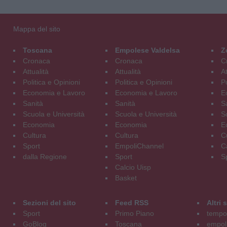
Mappa del sito
Toscana
Empolese Valdelsa
Z
Cronaca
Cronaca
C
Attualità
Attualità
At
Politica e Opinioni
Politica e Opinioni
Po
Economia e Lavoro
Economia e Lavoro
E
Sanità
Sanità
S
Scuola e Università
Scuola e Università
S
Economia
Economia
E
Cultura
Cultura
C
Sport
EmpoliChannel
C
dalla Regione
Sport
S
Calcio Uisp
Basket
Sezioni del sito
Feed RSS
Altri
Sport
Primo Piano
tempol
GoBlog
Toscana
empoli