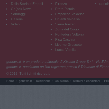
Della Storia d'Empoli
Firenze
radiol
Go(od) News
Prato Pistoia
Sondaggi
Empolese Valdelsa
Gallerie
Chianti Valdelsa
Video
Siena Arezzo
Zona del Cuoio
Pontedera Volterra
Pisa Cascina
Livorno Grosseto
Lucca Versilia
gonews.it è un prodotto editoriale di XMedia Group S.r.l - Via E
gonews.it, quotidiano on line registrato presso il Tribunale di Fire
© 2016. Tutti i diritti riservati.
Home
gonews.it
Redazione
Chi siamo
Termini e condizioni
Pri