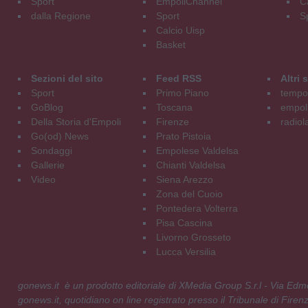
Sport
EmpoliChannel
C
dalla Regione
Sport
S
Calcio Uisp
Basket
Sezioni del sito
Feed RSS
Altri
Sport
Primo Piano
tempol
GoBlog
Toscana
empoli
Della Storia d'Empoli
Firenze
radiol
Go(od) News
Prato Pistoia
Sondaggi
Empolese Valdelsa
Gallerie
Chianti Valdelsa
Video
Siena Arezzo
Zona del Cuoio
Pontedera Volterra
Pisa Cascina
Livorno Grosseto
Lucca Versilia
gonews.it è un prodotto editoriale di XMedia Group S.r.l - Via E
gonews.it, quotidiano on line registrato presso il Tribunale di Fire