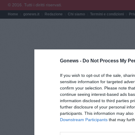
© 2016. Tutti i diritti riservati.
Home
gonews.it
Redazione
Chi siamo
Termini e condizioni
Pri
Gonews -
Do Not Process My Per
If you wish to opt-out of the sale, shari
sensitive information for targeted adver
confirm your selection. Please note tha
continue seeing interest-based ads base
information disclosed to third parties p
further disclosure of your personal info
participants. This information may also 
Downstream Participants
that may furthe