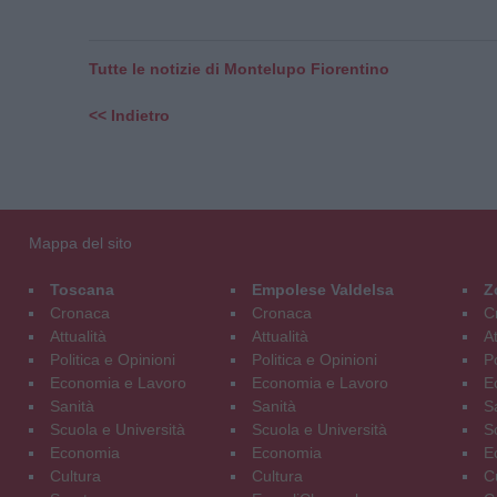
Tutte le notizie di Montelupo Fiorentino
<< Indietro
Mappa del sito
Toscana
Empolese Valdelsa
Z
Cronaca
Cronaca
C
Attualità
Attualità
At
Politica e Opinioni
Politica e Opinioni
Po
Economia e Lavoro
Economia e Lavoro
E
Sanità
Sanità
S
Scuola e Università
Scuola e Università
S
Economia
Economia
E
Cultura
Cultura
C