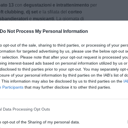
ato 13
con
degustazioni e intrattenimento
per
ft clubbing
,
dj set
e la sfilata del
corteo
sbandieratori
e
musicanti
. La giornata di
ensata soprattutto per le
famiglie
, con
giochi e
Do Not Process My Personal Information
oli. L'evento, che si svolgerà nel centro storico
le anche grazie a un servizio di
navette
to opt-out of the sale, sharing to third parties, or processing of your per
 24, collegheranno il parcheggio del Cimitero
formation for targeted advertising by us, please use the below opt-out s
ttadino.
r selection. Please note that after your opt-out request is processed y
eing interest-based ads based on personal information utilized by us or
disclosed to third parties prior to your opt-out. You may separately opt-
losure of your personal information by third parties on the IAB’s list of
. This information may also be disclosed by us to third parties on the
IA
Participants
that may further disclose it to other third parties.
pu
Pu
l Data Processing Opt Outs
pu
o opt-out of the Sharing of my personal data.