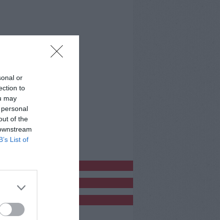
sonal or
ection to
ou may
 personal
out of the
 downstream
B’s List of
bblicitàCl
bblicità
bblicità