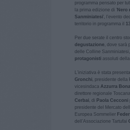
programma pensato per tutt
la prima edizione di '
Nero d
Sanminiatesi
', l'evento de
territorio in programma il
1
Per due serate il centro sto
degustazione
, dove sarà 
delle Colline Sanminiatesi,
protagonisti
assoluti dell
L'iniziativa è stata present
Gronchi
, presidente dell
vicesindaca
Azzurra Bona
direttore regionale Toscana
Cerbai
, di
Paola Cecconi
presidente del Mercato del
Europea Sommelier
Feder
dell'Associazione Tartufai