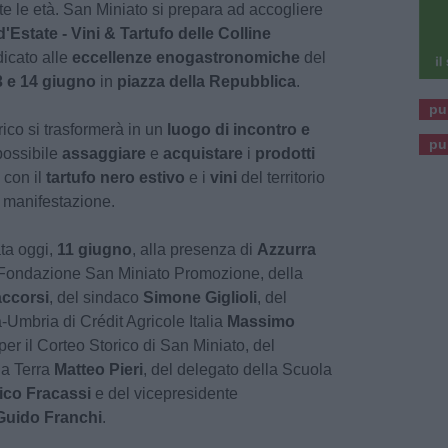
e le età. San Miniato si prepara ad accogliere
'Estate - Vini & Tartufo delle Colline
dicato alle
eccellenze enogastronomiche
del
3 e 14 giugno
in
piazza della Repubblica
.
pu
rico si trasformerà in un
luogo di incontro e
pu
possibile
assaggiare
e
acquistare
i
prodotti
 con il
tartufo nero estivo
e i
vini
del territorio
a manifestazione.
ata oggi,
11 giugno
, alla presenza di
Azzurra
a Fondazione San Miniato Promozione, della
ccorsi
, del sindaco
Simone Giglioli
, del
-Umbria di Crédit Agricole Italia
Massimo
per il Corteo Storico di San Miniato, del
la Terra
Matteo Pieri
, del delegato della Scuola
ico Fracassi
e del vicepresidente
Guido Franchi
.