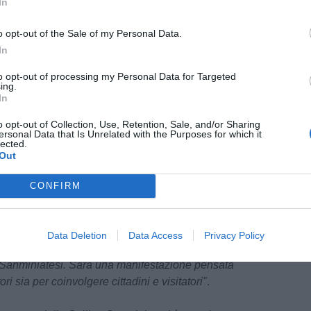
In
o opt-out of the Sale of my Personal Data.
In
to opt-out of processing my Personal Data for Targeted
ing.
In
o opt-out of Collection, Use, Retention, Sale, and/or Sharing
ersonal Data that Is Unrelated with the Purposes for which it
lected.
è stata la
vicesindaca Azzurra Bonaccorsi
,
Out
re della nuova manifestazione: "
È la prima
 una manifestazione dedicata alle Colline
CONFIRM
r la quale ringrazio l’amministrazione e la
mozione. I protagonisti saranno i nostri
vignaioli del territorio. Grazie alla collaborazione
Data Deletion
Data Access
Privacy Policy
elier saranno presenti oltre cento etichette
e Sanminiatesi. Sarà una manifestazione pensata
ori sia per coinvolgere cittadini e visitatori"
.