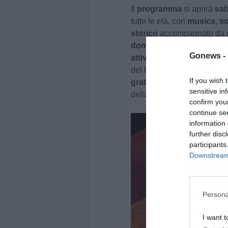
Il
programma
si aprirà
sab
tutte le età, con
musica
,
so
storico
accompagnato da
domenica 14
sarà invece p
Gonews -
attività
dedicate ai più picc
del borgo, sarà raggiungibi
If you wish 
gratuite
che, dalle 18 alle
sensitive in
della Scala con il centro ci
confirm you
continue se
information 
further disc
participants
Downstream 
Persona
I want t