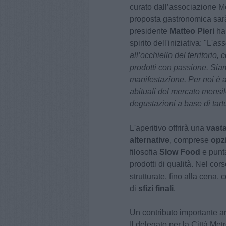
curato dall’associazione Me
proposta gastronomica sarà
presidente
Matteo Pieri
ha 
spirito dell'iniziativa: "L'
ass
all’occhiello del territori
prodotti con passione. Sia
manifestazione. Per noi è 
abituali del mercato mensile
degustazioni a base di tart
L'aperitivo offrirà una
vasta
alternative
, comprese
opz
filosofia
Slow Food
e punt
prodotti di qualità. Nel cor
strutturate, fino alla cena,
di
sfizi finali
.
Un contributo importante 
Il delegato per la Città Met