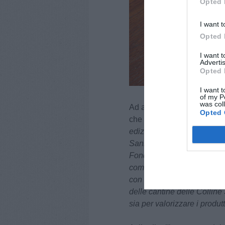
Opted 
I want t
Opted 
I want 
Advertis
Opted 
I want t
of my P
was col
Ad aprire la presentazione 
Opted 
che ha sottolineato il valo
edizione di Nero d'Estate,
Sanminiatesi. Una novità pe
Fondazione San Miniato Pro
commercianti di tartufo e i 
con la Scuola Europea Somm
delle cantine delle Collin
sia per valorizzare i produtt