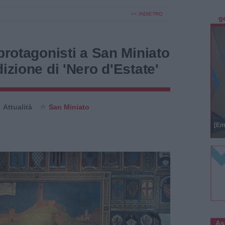
<< INDIETRO
g
 protagonisti a San Miniato
izione di 'Nero d'Estate'
Attualità
San Miniato
[Em
As