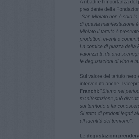
A ribadire l'importanza del
presidente della Fondazi
"
San Miniato non è solo la
di questa manifestazione è
Miniato il tartufo è present
produttori, eventi e comunit
La cornice di piazza della 
valorizzata da una scenog
le degustazioni di vino e ta
Sul valore del tartufo nero 
intervenuto anche il vicepr
Franchi
: "
Siamo nel period
manifestazione può divent
sul territorio e far conosce
Si tratta di prodotti legati
all’identità del territorio"
.
Le
degustazioni prendera