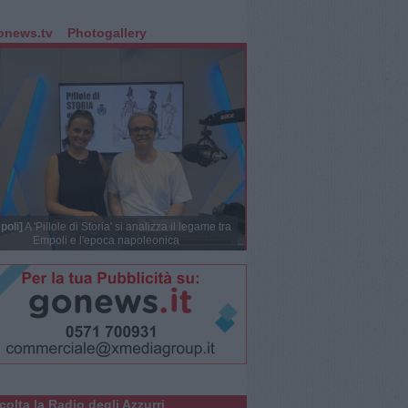
onews.tv
Photogallery
poli]
A 'Pillole di Storia' si analizza il legame tra
Empoli e l'epoca napoleonica
colta la Radio degli Azzurri