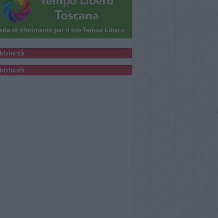
bblicità
bblicità