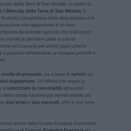
rcato della Terra di San Miniato. A curare la
 il
Mercato della Terra di San Miniato
. Il
illustrato il programma delle degustazioni e lo
ociazione che rappresento è un fiore
o, composta da aziende agricole che realizzano
mo onorati di prendere parte a questa
anche un'ccasione per uscire dagli schemi
 e proporre direttamente ai visitatori prodotti e
ufo
".
 scelta di proposte
, sia a base di
tartufo
sia
ioni vegetariane
. Un'offerta che segue la
a a
valorizzare la convivialità
attraverso
so della serata saranno poi servite portate più
 con
due primi
e
due secondi
, oltre a una serie
arriverà anche dalla Scuola Europea Sommelier.
ropolitana di Firenze,
Federico Fracassi
, ha