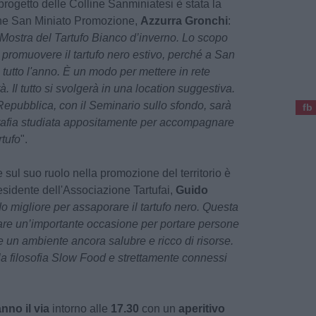
 progetto delle Colline Sanminiatesi è stata la
one San Miniato Promozione,
Azzurra Gronchi
:
 Mostra del Tartufo Bianco d’inverno. Lo scopo
 promuovere il tartufo nero estivo, perché a San
e tutto l'anno. È un modo per mettere in rete
à. Il tutto si svolgerà in una location suggestiva.
Repubblica, con il Seminario sullo sfondo, sarà
fb
rafia studiata appositamente per accompagnare
rtufo
".
e sul suo ruolo nella promozione del territorio è
esidente dell'Associazione Tartufai,
Guido
o migliore per assaporare il tartufo nero. Questa
are un’importante occasione per portare persone
re un ambiente ancora salubre e ricco di risorse.
 alla filosofia Slow Food e strettamente connessi
nno il via
intorno alle
17.30
con un
aperitivo