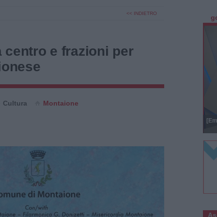
<< INDIETRO
g
a centro e frazioni per
aionese
Cultura
Montaione
[Em
As