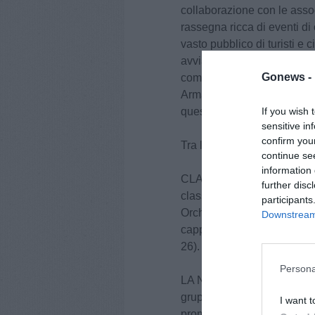
collaborazione con le assoc
rassegna ricca di eventi di
vasto pubblico di turisti e 
avviata nel 2025 di collabo
Gonews -
comunicazione nei manifesti
Armando Orfeo per averci r
If you wish 
questa finalità”.
sensitive in
confirm you
Tra le iniziative più import
continue se
information 
CLASSICA, pomeriggi musi
further disc
classica giunta alla XXXI 
participants
Orchestra Regionale della 
Downstream 
cappelle della Gerusalemme
26).
Persona
LA NOTTE ROMANTICA: il 2
gruppo Café du Monde, aperi
I want t
promosso dall’Associazione 