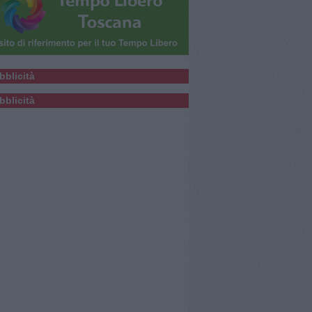
bblicità
bblicità