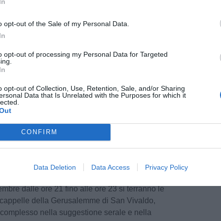
In
o opt-out of the Sale of my Personal Data.
MUSICA SUONATA: rassegna musicale ideata
In
sta montaionese Stefano Montagnani, che ne
to opt-out of processing my Personal Data for Targeted
con i concerti che si terranno nelle caratteristiche
ing.
In
i Montaione il martedì sera in agosto con
livello, che spaziano dalla Tribute Band di Enzo
o opt-out of Collection, Use, Retention, Sale, and/or Sharing
letane, dalla versione acustica di Rick Hutton
ersonal Data that Is Unrelated with the Purposes for which it
lected.
rzini con Nico Gori e Piero Fossi.
Out
026: rassegna di escursioni gratuite alla
CONFIRM
uralistiche presenti a Montaione e dintorni con
essionale.
Data Deletion
Data Access
Privacy Policy
GERUSALEMME DI SAN VIVALDO: a partire
embre dalle ore 21 fino alle ore 23 si terranno le
le cappelle della Gerusalemme di San Vivaldo,
 complesso nella suggestione serale e nella