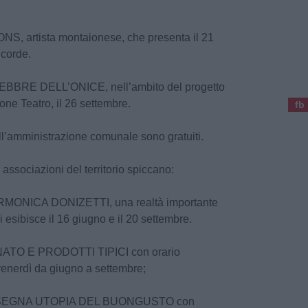
NS, artista montaionese, che presenta il 21
 corde.
 FEBBRE DELL’ONICE, nell’ambito del progetto
ne Teatro, il 26 settembre.
fb
all’amministrazione comunale sono gratuiti.
e associazioni del territorio spiccano:
MONICA DONIZETTI, una realtà importante
 si esibisce il 16 giugno e il 20 settembre.
ATO E PRODOTTI TIPICI con orario
venerdì da giugno a settembre;
SEGNA UTOPIA DEL BUONGUSTO con