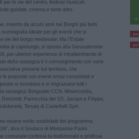
dì per le vie del centro, festival musicali,
isite guidate, cinema e tanto altro.
ne, inserito da alcuni anni nei Borghi più belli
a scenografia ideale per gli eventi che si
pu
le vie del borgo medievale. Ma l’Estate
pu
imita al capoluogo, si sposta alla Gerusalemme
fi, per ulteriori esperienze di intrattenimento di
ato della rassegna è il coinvolgimento con varie
ssociative presenti sul territorio, che
e le proposte con eventi ormai consolidati e
osito si ricordano e si ringraziano tutti i
lla rassegna: Borgoalto CCN, Misericordia,
 Donizetti, Parrocchia dei SS. Jacopo e Filippo,
lidarietà, Tenuta di Castelfalfi SpA.
o essere molto soddisfatti del programma
26", dice il Sindaco di Montaione Paolo
e comunale continua la tradizionale e proficua