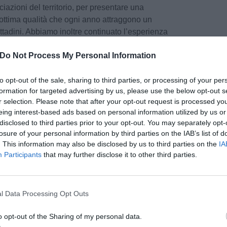
iazioni del territorio, per presentare una
 ottima qualità che ogni anno attraggono un
cittadini. Abbiamo inoltre continuato l’esperienza
rare con un artista toscano per caratterizzare la
Do Not Process My Personal Information
 e nelle locandine, e ringraziamo il pittore
egalato un bellissimo quadro dipinto proprio per
to opt-out of the sale, sharing to third parties, or processing of your per
formation for targeted advertising by us, please use the below opt-out s
r selection. Please note that after your opt-out request is processed y
anti ricordiamo:
eing interest-based ads based on personal information utilized by us or
disclosed to third parties prior to your opt-out. You may separately opt-
cali a San Vivaldo. Rassegna di musica
losure of your personal information by third parties on the IAB’s list of
edizione, che propone concerti della Fondazione
. This information may also be disclosed by us to third parties on the
IA
Toscana nella scenografia naturale delle
Participants
that may further disclose it to other third parties.
 di Toscana in tre domeniche di luglio (5, 19,
pu
Pu
l Data Processing Opt Outs
1 giugno con un concerto di Archi Mossi e del
pu
tivi in piazza e set fotografico, un evento
o opt-out of the Sharing of my personal data.
dei Borghi più belli d’Italia dedicato all’amore