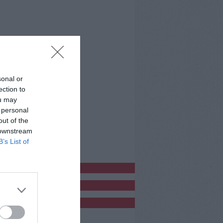
sonal or
ection to
ou may
 personal
out of the
 downstream
B’s List of
bblicitàCl
bblicità
bblicità