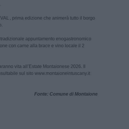
.
, prima edizione che animerà tutto il borgo
o.
radizionale appuntamento enogastronomico
one con carne alla brace e vino locale il 2
daranno vita all’Estate Montaionese 2026. Il
ultabile sul sito www.montaioneintuscany.it
Fonte: Comune di Montaione