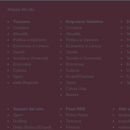
Mappa del sito
Toscana
Empolese Valdelsa
Z
Cronaca
Cronaca
C
Attualità
Attualità
At
Politica e Opinioni
Politica e Opinioni
Po
Economia e Lavoro
Economia e Lavoro
E
Sanità
Sanità
S
Scuola e Università
Scuola e Università
S
Economia
Economia
E
Cultura
Cultura
C
Sport
EmpoliChannel
C
dalla Regione
Sport
S
Calcio Uisp
Basket
Sezioni del sito
Feed RSS
Altri
Sport
Primo Piano
tempol
GoBlog
Toscana
empoli
Della Storia d'Empoli
Firenze
radiol