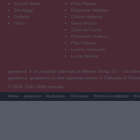
Go(od) News
Prato Pistoia
Sondaggi
Empolese Valdelsa
Gallerie
Chianti Valdelsa
Video
Siena Arezzo
Zona del Cuoio
Pontedera Volterra
Pisa Cascina
Livorno Grosseto
Lucca Versilia
gonews.it è un prodotto editoriale di XMedia Group S.r.l - Via E
gonews.it, quotidiano on line registrato presso il Tribunale di Fire
© 2016. Tutti i diritti riservati.
Home
gonews.it
Redazione
Chi siamo
Termini e condizioni
Pri