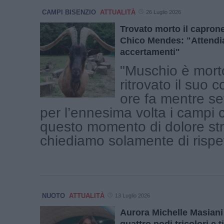
CAMPI BISENZIO
ATTUALITÀ
26 Luglio 2026
Trovato morto il capron
Chico Mendes: "Attendi
accertamenti"
"Muschio è mort
ritrovato il suo 
ore fa mentre s
per l’ennesima volta i campi c
questo momento di dolore str
chiediamo solamente di rispett
NUOTO
ATTUALITÀ
13 Luglio 2026
Aurora Michelle Masiani s
quattro podi tricolori e t