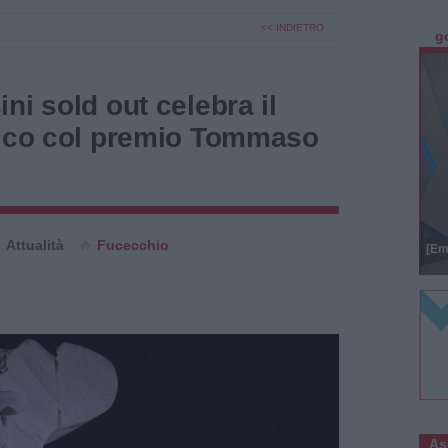
<< INDIETRO
g
ni sold out celebra il
rico col premio Tommaso
Attualità
Fucecchio
[Em
As