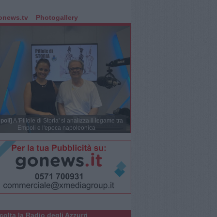
onews.tv
Photogallery
poli]
A 'Pillole di Storia' si analizza il legame tra
Empoli e l'epoca napoleonica
colta la Radio degli Azzurri