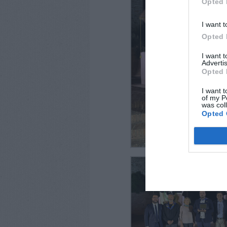
Opted 
I want t
Opted 
I want 
Advertis
Opted 
I want t
of my P
was col
Opted 