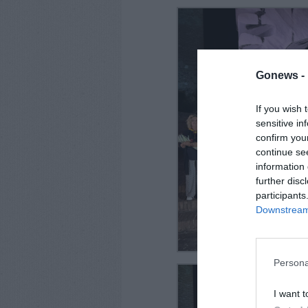
Gonews -
If you wish 
sensitive in
confirm you
continue se
information 
further disc
participants
Downstream 
Persona
I want t