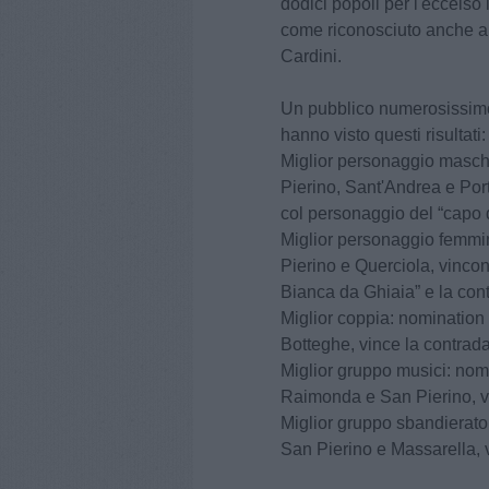
dodici popoli per l'eccelso
come riconosciuto anche a f
Cardini.
Un pubblico numerosissimo
hanno visto questi risultati:
Miglior personaggio masch
Pierino, Sant'Andrea e Por
col personaggio del “capo d
Miglior personaggio femmin
Pierino e Querciola, vinco
Bianca da Ghiaia” e la cont
Miglior coppia: nominatio
Botteghe, vince la contrada
Miglior gruppo musici: nom
Raimonda e San Pierino, v
Miglior gruppo sbandierato
San Pierino e Massarella, 