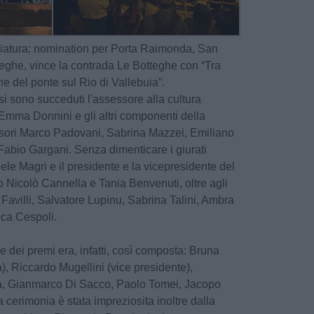
giatura: nomination per Porta Raimonda, San
teghe, vince la contrada Le Botteghe con “Tra
one del ponte sul Rio di Vallebuia”.
si sono succeduti l'assessore alla cultura
 Emma Donnini e gli altri componenti della
ssori Marco Padovani, Sabrina Mazzei, Emiliano
 Fabio Gargani. Senza dimenticare i giurati
le Magri e il presidente e la vicepresidente del
 Nicolò Cannella e Tania Benvenuti, oltre agli
 Favilli, Salvatore Lupinu, Sabrina Talini, Ambra
ica Cespoli.
e dei premi era, infatti, così composta: Bruna
a), Riccardo Mugellini (vice presidente),
a, Gianmarco Di Sacco, Paolo Tomei, Jacopo
cerimonia è stata impreziosita inoltre dalla