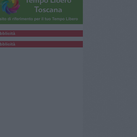
bblicità
bblicità