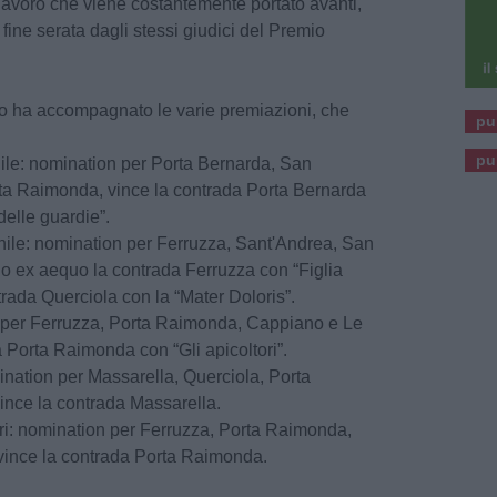
 lavoro che viene costantemente portato avanti,
ine serata dagli stessi giudici del Premio
 ha accompagnato le varie premiazioni, che
pu
pu
ile: nomination per Porta Bernarda, San
ta Raimonda, vince la contrada Porta Bernarda
elle guardie”.
ile: nomination per Ferruzza, Sant'Andrea, San
no ex aequo la contrada Ferruzza con “Figlia
rada Querciola con la “Mater Doloris”.
n per Ferruzza, Porta Raimonda, Cappiano e Le
 Porta Raimonda con “Gli apicoltori”.
ination per Massarella, Querciola, Porta
ince la contrada Massarella.
ri: nomination per Ferruzza, Porta Raimonda,
vince la contrada Porta Raimonda.