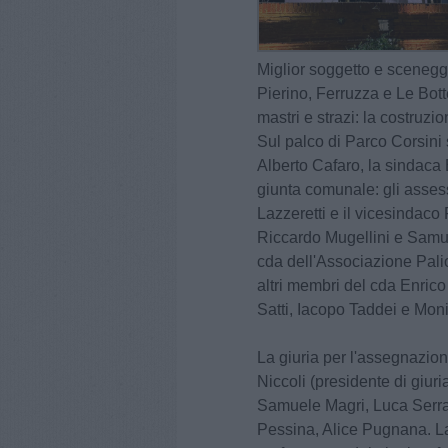
Miglior soggetto e sceneg
Pierino, Ferruzza e Le Bot
mastri e strazi: la costruzi
Sul palco di Parco Corsini 
Alberto Cafaro, la sindaca
giunta comunale: gli asse
Lazzeretti e il vicesindaco
Riccardo Mugellini e Samue
cda dell'Associazione Palio
altri membri del cda Enrico
Satti, Iacopo Taddei e Mon
La giuria per l'assegnazion
Niccoli (presidente di giuri
Samuele Magri, Luca Serr
Pessina, Alice Pugnana. La 