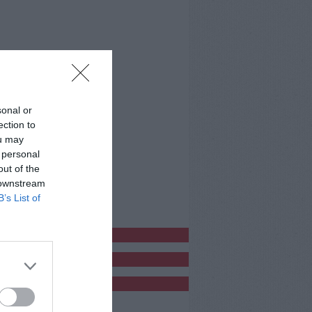
sonal or
ection to
ou may
 personal
out of the
 downstream
B’s List of
bblicitàCl
bblicità
bblicità