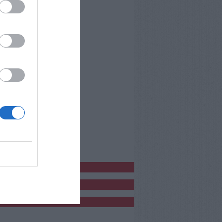
bblicitàCl
bblicità
bblicità