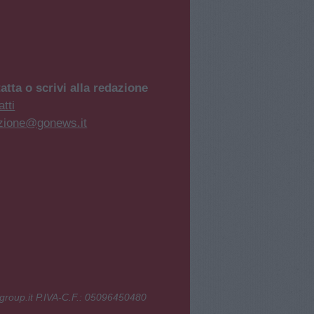
atta o scrivi alla redazione
tti
zione@gonews.it
group.it P.IVA-C.F.: 05096450480