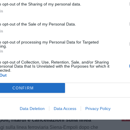
il commercio [...]
o opt-out of the Sharing of my personal data.
In
o opt-out of the Sale of my Personal Data.
In
 2026
endi a Empoli, a Casenuove soccorse
to opt-out of processing my Personal Data for Targeted
ing.
 persone. Fiamme pure a Arnovecchio
In
i incendi nella giornata di oggi, giovedì 6
to, a Empoli. È andata in fiamme anche una
o opt-out of Collection, Use, Retention, Sale, and/or Sharing
ione di area protetta di Arnovecchio. L'incendio
ersonal Data that Is Unrelated with the Purposes for which it
zzale e Casenuove Dapprima un [...]
lected.
Out
CONFIRM
pu
5 Agosto 2026
Pu
Data Deletion
Data Access
Privacy Policy
no investe un gregge sulla Siena-
pu
oli, ritardi e cancellazioni sulla linea
gi sulla linea ferroviaria Siena-Empoli dopo che