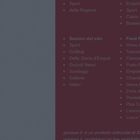
Sport
Empoli
dalla Regione
Sport
Calcio
Basket
Sezioni del sito
Feed 
Sport
Primo 
GoBlog
Tosca
Della Storia d'Empoli
Firenz
Go(od) News
Prato P
Sondaggi
Empole
Gallerie
Chianti
Video
Siena 
Zona d
Ponted
Pisa C
Livorn
Lucca V
gonews.it è un prodotto editoriale di
gonews.it, quotidiano on line registrato