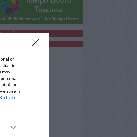
bblicità
bblicità
sonal or
ection to
ou may
 personal
out of the
 downstream
B’s List of