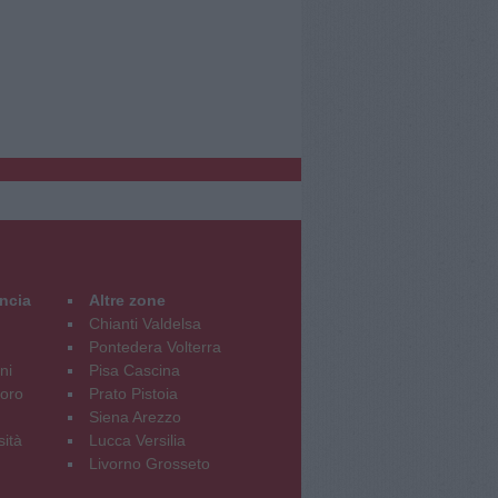
incia
Altre zone
Chianti Valdelsa
Pontedera Volterra
ni
Pisa Cascina
oro
Prato Pistoia
Siena Arezzo
sità
Lucca Versilia
Livorno Grosseto