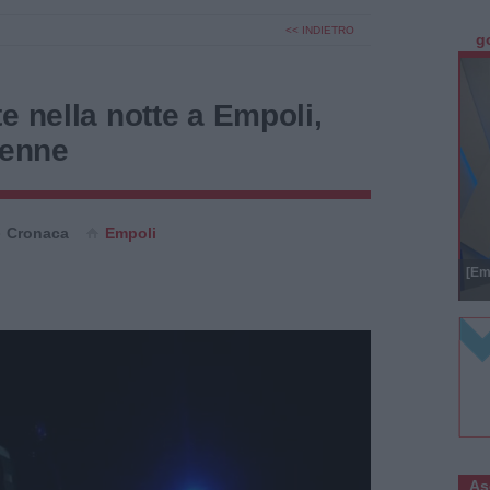
<< INDIETRO
g
e nella notte a Empoli,
tenne
Cronaca
Empoli
[Em
As