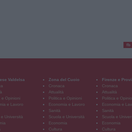
fb
ese Valdelsa
Zona del Cuoio
Firenze e Prov
ca
Cronaca
Cronaca
tà
Attualità
Attualità
a e Opinioni
Politica e Opinioni
Politica e Opinio
ia e Lavoro
Economia e Lavoro
Economia e Lav
Sanità
Sanità
 e Università
Scuola e Università
Scuola e Univer
mia
Economia
Economia
a
Cultura
Cultura