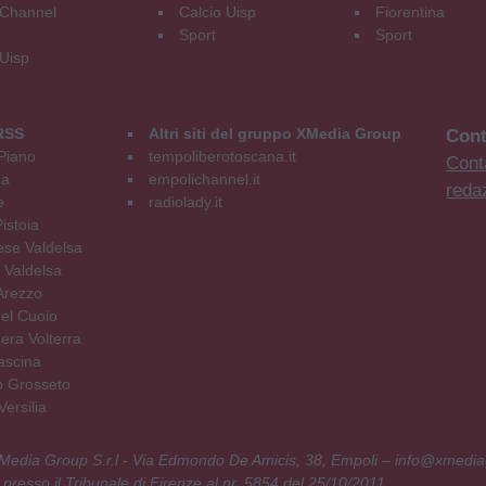
Channel
Calcio Uisp
Fiorentina
Sport
Sport
 Uisp
RSS
Altri siti del gruppo XMedia Group
Cont
Piano
tempoliberotoscana.it
Conta
na
empolichannel.it
reda
e
radiolady.it
istoia
se Valdelsa
 Valdelsa
Arezzo
el Cuoio
era Volterra
ascina
o Grosseto
ersilia
 XMedia Group S.r.l - Via Edmondo De Amicis, 38, Empoli – info@xmedia
 presso il Tribunale di Firenze al nr. 5854 del 25/10/2011