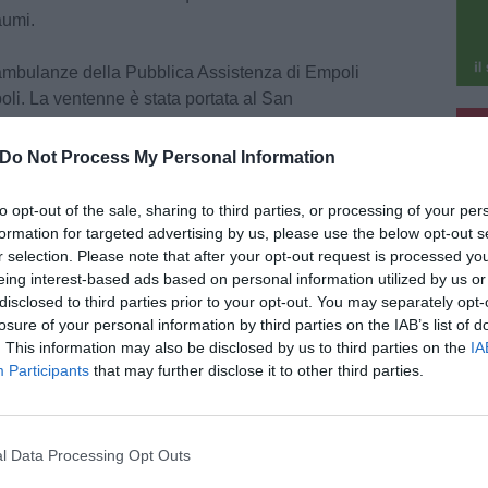
aumi.
 ambulanze della Pubblica Assistenza di Empoli
oli. La ventenne è stata portata al San
pu
ate le serie condizioni in cui versava è stato
l CTO di Careggi. Sul luogo dell'incidente sono
Do Not Process My Personal Information
pu
struire la dinamica.
to opt-out of the sale, sharing to third parties, or processing of your per
formation for targeted advertising by us, please use the below opt-out s
r selection. Please note that after your opt-out request is processed y
eing interest-based ads based on personal information utilized by us or
disclosed to third parties prior to your opt-out. You may separately opt-
losure of your personal information by third parties on the IAB’s list of
. This information may also be disclosed by us to third parties on the
IA
 2026
Participants
that may further disclose it to other third parties.
mercato di Empoli vende bigiotteria
sivamente, multato
a piazzato abusivamente due banchi al
ato settimanale di Serravalle per vendere
l Data Processing Opt Outs
coli di bigiotteria al mercato di Empoli, senza
e l'abilitazione e la concessione di posteggio