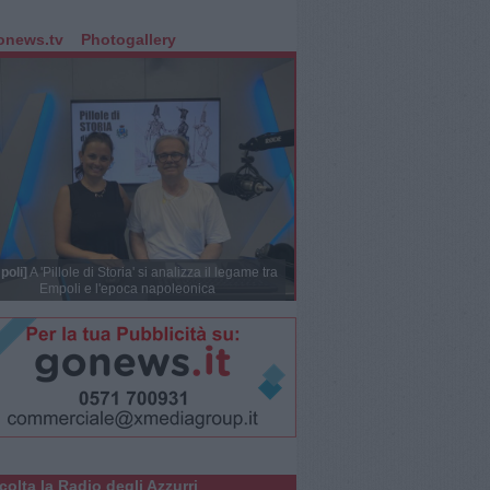
onews.tv
Photogallery
poli]
A 'Pillole di Storia' si analizza il legame tra
Empoli e l'epoca napoleonica
colta la Radio degli Azzurri