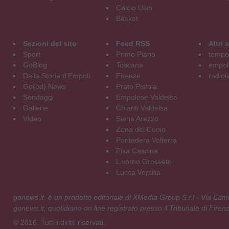
Calcio Uisp
Basket
Sezioni del sito
Feed RSS
Altri
Sport
Primo Piano
tempol
GoBlog
Toscana
empoli
Della Storia d'Empoli
Firenze
radiol
Go(od) News
Prato Pistoia
Sondaggi
Empolese Valdelsa
Gallerie
Chianti Valdelsa
Video
Siena Arezzo
Zona del Cuoio
Pontedera Volterra
Pisa Cascina
Livorno Grosseto
Lucca Versilia
gonews.it è un prodotto editoriale di XMedia Group S.r.l - Via E
gonews.it, quotidiano on line registrato presso il Tribunale di Fire
© 2016. Tutti i diritti riservati.