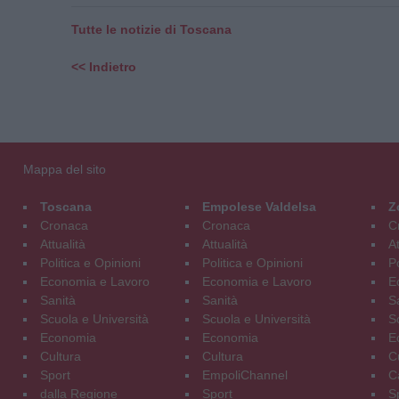
Tutte le notizie di Toscana
<< Indietro
Mappa del sito
Toscana
Empolese Valdelsa
Z
Cronaca
Cronaca
C
Attualità
Attualità
At
Politica e Opinioni
Politica e Opinioni
Po
Economia e Lavoro
Economia e Lavoro
E
Sanità
Sanità
S
Scuola e Università
Scuola e Università
S
Economia
Economia
E
Cultura
Cultura
C
Sport
EmpoliChannel
C
dalla Regione
Sport
S