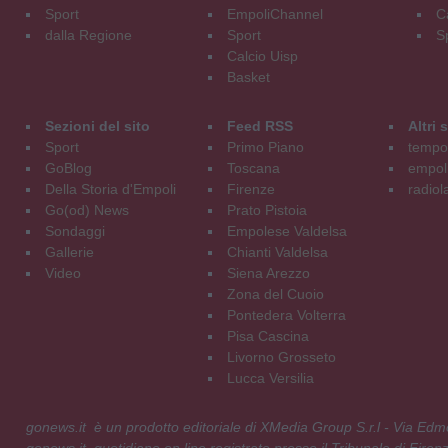
Sport
EmpoliChannel
C
dalla Regione
Sport
S
Calcio Uisp
Basket
Sezioni del sito
Feed RSS
Altri
Sport
Primo Piano
tempol
GoBlog
Toscana
empoli
Della Storia d'Empoli
Firenze
radiol
Go(od) News
Prato Pistoia
Sondaggi
Empolese Valdelsa
Gallerie
Chianti Valdelsa
Video
Siena Arezzo
Zona del Cuoio
Pontedera Volterra
Pisa Cascina
Livorno Grosseto
Lucca Versilia
gonews.it è un prodotto editoriale di XMedia Group S.r.l - Via E