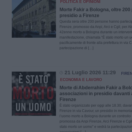
POLITICA E OPINIONI
Morte Fakir a Bologna, oltre 200
presidio a Firenze
Questa sera oltre 200 persone hanno partecip
Firenze, promosso da Anpi, Arci e Cgil, per Ab
42enne morto a Bologna durante un intervento
manifestazione, chiamata “È stato morto un u
pacificamente di fronte alla prefettura in via C
partecipazione di […]
21 Luglio 2026 11:29
FIRE
ECONOMIA E LAVORO
Morte di Abderrahim Fakir a Bol
associazioni in presidio davanti a
Firenze
È stato organizzato per oggi alle 18.30, davant
Firenze in via Cavour, un presidio in memoria
l’uomo morto a Bologna durante un controllo di 
promossa da Anpi Firenze, Arci Firenze e Cgil, 
stato morto un uomo” e vedrà la partecipazio