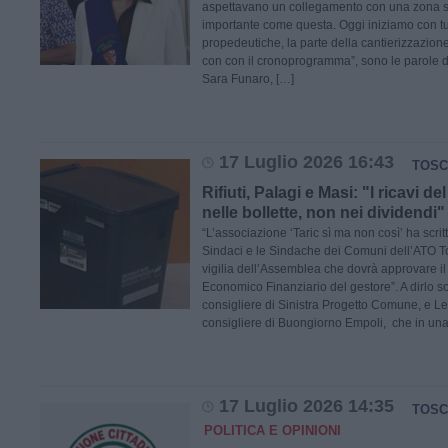
aspettavano un collegamento con una zona str
importante come questa. Oggi iniziamo con tut
propedeutiche, la parte della cantierizzazion
con con il cronoprogramma”, sono le parole d
Sara Funaro, […]
17 Luglio 2026 16:43
TOSC
Rifiuti, Palagi e Masi: "I ricavi de
nelle bollette, non nei dividendi"
“L’associazione ‘Taric sì ma non così’ ha scritt
Sindaci e le Sindache dei Comuni dell’ATO T
vigilia dell’Assemblea che dovrà approvare i
Economico Finanziario del gestore”. A dirlo so
consigliere di Sinistra Progetto Comune, e L
consigliere di Buongiorno Empoli, che in una
17 Luglio 2026 14:35
TOSC
POLITICA E OPINIONI