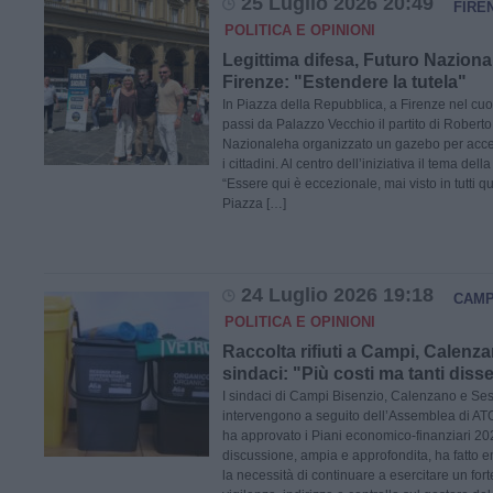
25 Luglio 2026 20:49
FIRE
POLITICA E OPINIONI
Legittima difesa, Futuro Nazional
Firenze: "Estendere la tutela"
In Piazza della Repubblica, a Firenze nel cuor
passi da Palazzo Vecchio il partito di Robert
Nazionaleha organizzato un gazebo per accen
i cittadini. Al centro dell’iniziativa il tema dell
“Essere qui è eccezionale, mai visto in tutti 
Piazza […]
24 Luglio 2026 19:18
CAMP
POLITICA E OPINIONI
Raccolta rifiuti a Campi, Calenza
sindaci: "Più costi ma tanti disse
I sindaci di Campi Bisenzio, Calenzano e Ses
intervengono a seguito dell’Assemblea di AT
ha approvato i Piani economico-finanziari 2
discussione, ampia e approfondita, ha fatto 
la necessità di continuare a esercitare un for