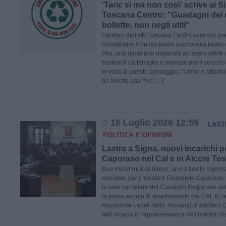
'Taric sì ma non così' scrive ai 
Toscana Centro: "Guadagni del ri
bollette, non negli utili"
I sindaci dell’Ato Toscana Centro saranno pre
convalidare il nuovo piano economico finanzi
Alia, una decisione destinata ad avere effetti di
sostenuti da famiglie e imprese per il servizio d
In vista di questo passaggio, l’Unione cittadin
ha inviato una Pec […]
16 Luglio 2026 12:55
LAST
POLITICA E OPINIONI
Lastra a Signa, nuovi incarichi p
Caporaso nel Cal e in Aiccre To
Due nuovi ruoli di rilievo, uno a livello region
europeo, per il sindaco Emanuele Caporaso. Ne
la sala consiliare del Consiglio Regionale de
la prima seduta di insediamento del CAL (Con
Autonomie Locali della Toscana). Il sindaco
nell’organo in rappresentanza dell’ambito ch