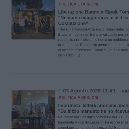
POLITICA E OPINIONI
Liberazione Bagno a Ripoli, Tomb
"Nessuna maggioranza è al di so
Costituzione"
“Nessuna maggioranza è al di sopra della Cos
il potere incontra un limite invalicabile nei pri
repubblicana. Il dissenso non è un problema
la sua anima. Per questo preoccupano quei te
di mettere in tensione i valori sui quali è nat
dichiarato […]
03 Agosto 2026 11:49
IMP
POLITICA E OPINIONI
Impruneta, lettere anonime anch
"Da inizio mandato ne ho ricevu
Nel corso del Consiglio comunale del 30 lugli
Impruneta Riccardo Lazzerini ha espresso la p
segretario comunale, Vincenzo Del Regno, a