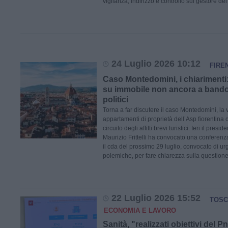
vigilanza, indirizzo e controllo sul gestore del s
24 Luglio 2026 10:12
FIRE
Caso Montedomini, i chiarimenti:
su immobile non ancora a bando
politici
Torna a far discutere il caso Montedomini, la 
appartamenti di proprietà dell’Asp fiorentina c
circuito degli affitti brevi turistici. Ieri il pre
Maurizio Frittelli ha convocato una confere
il cda del prossimo 29 luglio, convocato di u
polemiche, per fare chiarezza sulla questione
22 Luglio 2026 15:52
TOSC
ECONOMIA E LAVORO
Sanità, "realizzati obiettivi del P