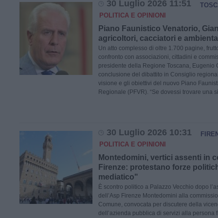
30 Luglio 2026 11:51
TOSC
POLITICA E OPINIONI
Piano Faunistico Venatorio, Giani
agricoltori, cacciatori e ambiental
Un atto complesso di oltre 1.700 pagine, frutto
confronto con associazioni, cittadini e commissi
presidente della Regione Toscana, Eugenio G
conclusione del dibattito in Consiglio regional
visione e gli obiettivi del nuovo Piano Faunis
Regionale (PFVR). “Se dovessi trovare una si
30 Luglio 2026 10:31
FIRE
POLITICA E OPINIONI
Montedomini, vertici assenti in
Firenze: protestano forze politic
mediatico"
È scontro politico a Palazzo Vecchio dopo l’a
dell’Asp Firenze Montedomini alla commissio
Comune, convocata per discutere della vicen
dell’azienda pubblica di servizi alla persona f