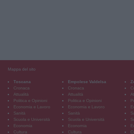
Mappa del sito
Toscana
Empolese Valdelsa
Z
Cronaca
Cronaca
C
Attualità
Attualità
At
Politica e Opinioni
Politica e Opinioni
Po
Economia e Lavoro
Economia e Lavoro
E
Sanità
Sanità
S
Scuola e Università
Scuola e Università
S
Economia
Economia
E
Cultura
Cultura
C