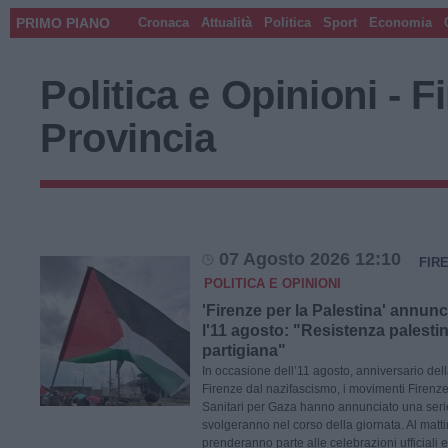
PRIMO PIANO
Cronaca
Attualità
Politica
Sport
Economia
Politica e Opinioni - F
Provincia
07 Agosto 2026 12:10
FIR
POLITICA E OPINIONI
'Firenze per la Palestina' annunci
l'11 agosto: "Resistenza palesti
partigiana"
In occasione dell’11 agosto, anniversario del
Firenze dal nazifascismo, i movimenti Firenze
Sanitari per Gaza hanno annunciato una serie 
svolgeranno nel corso della giornata. Al matti
prenderanno parte alle celebrazioni ufficiali 