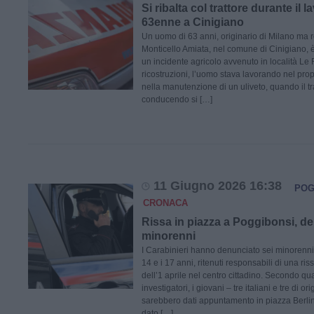
Si ribalta col trattore durante il 
63enne a Cinigiano
Un uomo di 63 anni, originario di Milano ma 
Monticello Amiata, nel comune di Cinigiano, 
un incidente agricolo avvenuto in località Le
ricostruzioni, l’uomo stava lavorando nel pro
nella manutenzione di un uliveto, quando il tr
conducendo si […]
11 Giugno 2026 16:38
POG
CRONACA
Rissa in piazza a Poggibonsi, de
minorenni
I Carabinieri hanno denunciato sei minorenni,
14 e i 17 anni, ritenuti responsabili di una ri
dell’1 aprile nel centro cittadino. Secondo qua
investigatori, i giovani – tre italiani e tre di or
sarebbero dati appuntamento in piazza Berli
dato […]