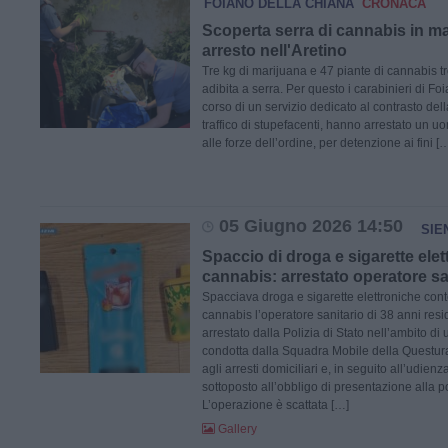
FOIANO DELLA CHIANA
CRONACA
Scoperta serra di cannabis in m
arresto nell'Aretino
Tre kg di marijuana e 47 piante di cannabis 
adibita a serra. Per questo i carabinieri di Fo
corso di un servizio dedicato al contrasto del
traffico di stupefacenti, hanno arrestato un u
alle forze dell’ordine, per detenzione ai fini [
05 Giugno 2026 14:50
SIE
Spaccio di droga e sigarette elet
cannabis: arrestato operatore sa
Spacciava droga e sigarette elettroniche conte
cannabis l’operatore sanitario di 38 anni res
arrestato dalla Polizia di Stato nell’ambito di
condotta dalla Squadra Mobile della Questura
agli arresti domiciliari e, in seguito all’udienz
sottoposto all’obbligo di presentazione alla po
L’operazione è scattata […]
Gallery