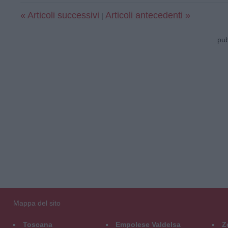
« Articoli successivi
Articoli antecedenti »
|
pub
Mappa del sito
Toscana
Empolese Valdelsa
Z