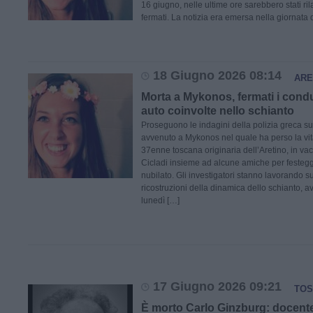
16 giugno, nelle ultime ore sarebbero stati ril
fermati. La notizia era emersa nella giornata d
18 Giugno 2026 08:14
ARE
Morta a Mykonos, fermati i condu
auto coinvolte nello schianto
Proseguono le indagini della polizia greca sul
avvenuto a Mykonos nel quale ha perso la vit
37enne toscana originaria dell’Aretino, in vac
Cicladi insieme ad alcune amiche per festegg
nubilato. Gli investigatori stanno lavorando su
ricostruzioni della dinamica dello schianto, 
lunedì […]
17 Giugno 2026 09:21
TOS
È morto Carlo Ginzburg: docente