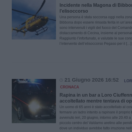
Incidente nella Magona di Bibbon
l'elisoccorso
Una persona è stata soccorsa oggi nella zon
Bibbona dopo essere rimasta ferita in un’area
sono intervenuti i vigili del fuoco del Comand
distaccamento di Cecina, insieme al personal
Raggiunto l’infortunato, e valutate le sue condi
l’intervento dell’elisoccorso Pegaso per il […]
21 Giugno 2026 16:52
LOR
CRONACA
Rapina in un bar a Loro Ciuffenna
accoltellato mentre tentava di o
Un uomo di 65 anni è stato accoltellato al co
fermare un ladro intento a rapinare il proprio 
avvenuto ieri, 20 giugno, intorno alle 20.40 a
piccolo centro del Valdarno aretino alle pend
dove un individuo avrebbe fatto irruzione nel