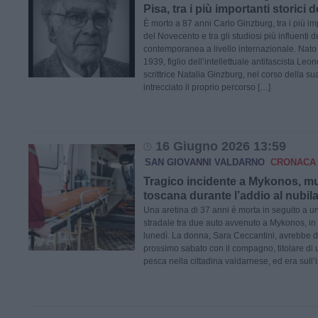
Pisa, tra i più importanti storici
È morto a 87 anni Carlo Ginzburg, tra i più impo
del Novecento e tra gli studiosi più influenti d
contemporanea a livello internazionale. Nato a
1939, figlio dell’intellettuale antifascista Le
scrittrice Natalia Ginzburg, nel corso della su
intrecciato il proprio percorso […]
16 Giugno 2026 13:59
SAN GIOVANNI VALDARNO
CRONACA
Tragico incidente a Mykonos, m
toscana durante l’addio al nubil
Una aretina di 37 anni è morta in seguito a u
stradale tra due auto avvenuto a Mykonos, in
lunedì. La donna, Sara Ceccantini, avrebbe d
prossimo sabato con il compagno, titolare di 
pesca nella cittadina valdarnese, ed era sull’