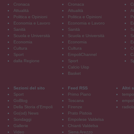
Cronaca
Cronaca
C
Attualità
Attualità
At
Politica e Opinioni
Politica e Opinioni
Po
Economia e Lavoro
Economia e Lavoro
E
Sanità
Sanità
S
Scuola e Università
Scuola e Università
S
Economia
Economia
E
Cultura
Cultura
C
Sport
EmpoliChannel
C
dalla Regione
Sport
S
Calcio Uisp
Basket
Sezioni del sito
Feed RSS
Altri
Sport
Primo Piano
tempol
GoBlog
Toscana
empoli
Della Storia d'Empoli
Firenze
radiol
Go(od) News
Prato Pistoia
Sondaggi
Empolese Valdelsa
Gallerie
Chianti Valdelsa
Video
Siena Arezzo