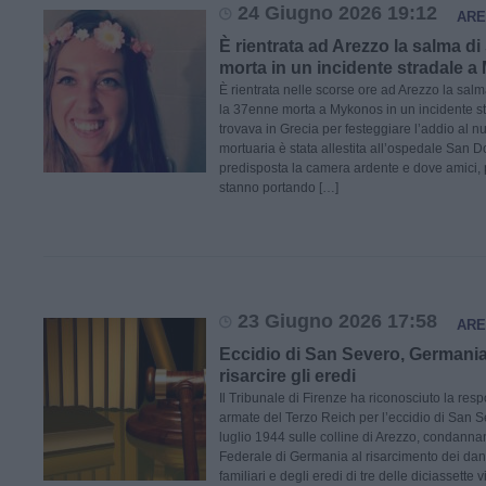
24 Giugno 2026 19:12
ARE
È rientrata ad Arezzo la salma di
morta in un incidente stradale 
È rientrata nelle scorse ore ad Arezzo la salm
la 37enne morta a Mykonos in un incidente st
trovava in Grecia per festeggiare l’addio al n
mortuaria è stata allestita all’ospedale San D
predisposta la camera ardente e dove amici, 
stanno portando […]
23 Giugno 2026 17:58
ARE
Eccidio di San Severo, Germani
risarcire gli eredi
Il Tribunale di Firenze ha riconosciuto la resp
armate del Terzo Reich per l’eccidio di San S
luglio 1944 sulle colline di Arezzo, condann
Federale di Germania al risarcimento dei dann
familiari e degli eredi di tre delle diciassette v