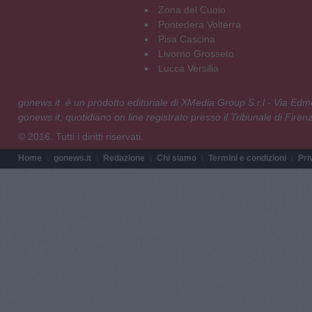
Zona del Cuoio
Pontedera Volterra
Pisa Cascina
Livorno Grosseto
Lucca Versilia
gonews.it è un prodotto editoriale di XMedia Group S.r.l - Via E
gonews.it, quotidiano on line registrato presso il Tribunale di Fire
© 2016. Tutti i diritti riservati.
Home
gonews.it
Redazione
Chi siamo
Termini e condizioni
Pri