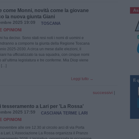
 come Monni, novità come la giovane
As
co la nuova giunta Giani
embre 2025 19:09
TOSCANA
E OPINIONI
 ha deciso. Sono stati resi noti i nomi di uomini e
ndranno a comporre la giunta della Regione Toscana
nio 2025-2030. A circa un mese dalle elezioni, il
iani ha ufficializzato la sua squadra, con cinque nomi
o all’ultima legislatura e tre conferme. Mia Diop viene
 […]
Leggi tutto
→
successivi
|
i tesseramento a Lari per 'La Rossa'
embre 2025 17:59
CASCIANA TERME LARI
E OPINIONI
ovembre alle ore 12.30 al circolo arci di via Porta
1 a Lari, L’Associazione La Rossa organizza il Pranzo
seramento 2026. L’iniziativa, organizzata in occasione