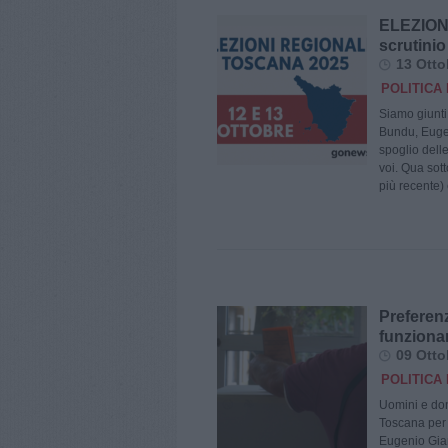
ELEZION
scrutinio
13 Otto
POLITICA 
Siamo giunti
Bundu, Eugen
spoglio dell
voi. Qua sotto
più recente) e
Preferen
funzionan
09 Otto
POLITICA 
Uomini e don
Toscana per 
Eugenio Gian