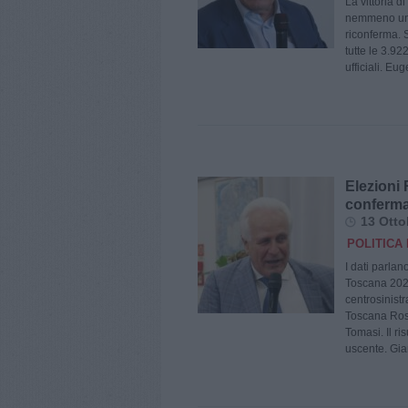
La vittoria 
nemmeno un’o
riconferma. S
tutte le 3.92
ufficiali. Eu
Elezioni 
conferma
13 Otto
POLITICA 
I dati parlan
Toscana 2025
centrosinist
Toscana Ross
Tomasi. Il ri
uscente. Gia