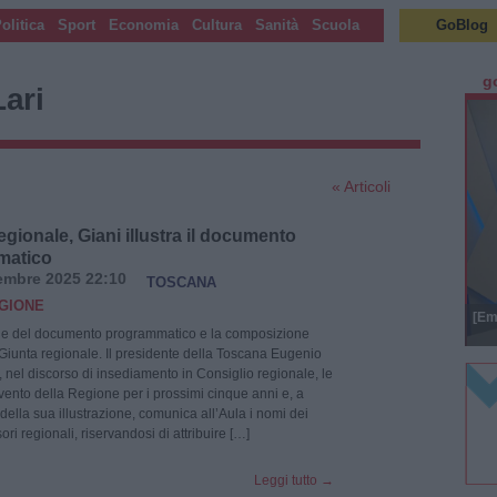
olitica
Sport
Economia
Cultura
Sanità
Scuola
GoBlog
g
ari
« Articoli
gionale, Giani illustra il documento
matico
embre 2025 22:10
TOSCANA
GIONE
[Em
ine del documento programmatico e la composizione
Giunta regionale. Il presidente della Toscana Eugenio
, nel discorso di insediamento in Consiglio regionale, le
rvento della Regione per i prossimi cinque anni e, a
della sua illustrazione, comunica all’Aula i nomi dei
ri regionali, riservandosi di attribuire […]
Leggi tutto
→