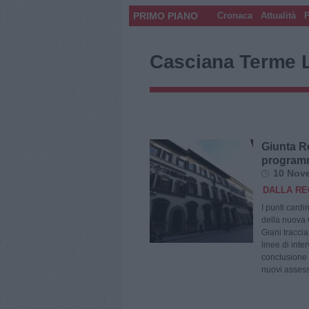
PRIMO PIANO
Cronaca
Attualità
P
Casciana Terme L
Giunta Re
program
10 Nov
DALLA RE
I punti card
della nuova 
Giani traccia
linee di inte
conclusione 
nuovi assesso