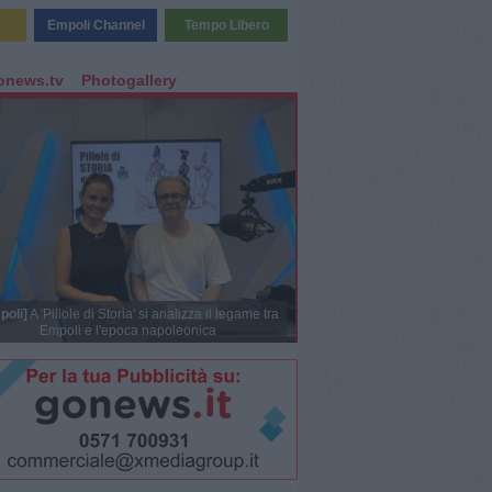
Empoli Channel
Tempo Libero
onews.tv
Photogallery
poli]
A 'Pillole di Storia' si analizza il legame tra
Empoli e l'epoca napoleonica