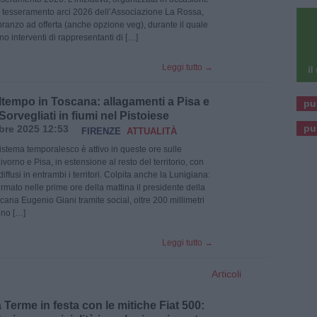
el tesseramento arci 2026 dell’Associazione La Rossa,
ranzo ad offerta (anche opzione veg), durante il quale
no interventi di rappresentanti di […]
Leggi tutto
→
ltempo in Toscana: allagamenti a Pisa e
pu
Sorvegliati in fiumi nel Pistoiese
pu
bre 2025 12:53
FIRENZE
ATTUALITÀ
istema temporalesco è attivo in queste ore sulle
ivorno e Pisa, in estensione al resto del territorio, con
iffusi in entrambi i territori. Colpita anche la Lunigiana:
rmato nelle prime ore della mattina il presidente della
ana Eugenio Giani tramite social, oltre 200 millimetri
ono […]
Leggi tutto
→
Articoli
Terme in festa con le mitiche Fiat 500: