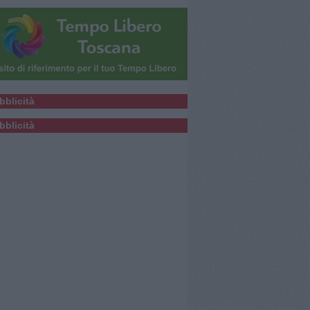
bblicità
bblicità