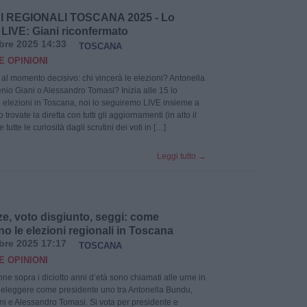
I REGIONALI TOSCANA 2025 - Lo
 LIVE: Giani riconfermato
bre 2025 14:33
TOSCANA
E OPINIONI
 al momento decisivo: chi vincerà le elezioni? Antonella
io Giani o Alessandro Tomasi? Inizia alle 15 lo
e elezioni in Toscana, noi lo seguiremo LIVE insieme a
 trovate la diretta con tutti gli aggiornamenti (in alto il
 tutte le curiosità dagli scrutini dei voti in […]
Leggi tutto
→
ze, voto disgiunto, seggi: come
o le elezioni regionali in Toscana
bre 2025 17:17
TOSCANA
E OPINIONI
ne sopra i diciotto anni d’età sono chiamati alle urne in
eleggere come presidente uno tra Antonella Bundu,
i e Alessandro Tomasi. Si vota per presidente e