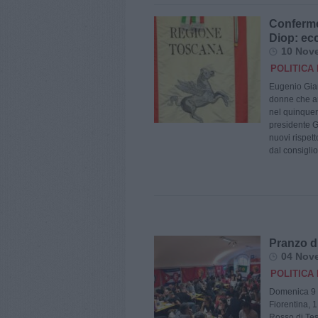
Conferme
Diop: ec
10 Nov
POLITICA 
Eugenio Giani
donne che a
nel quinquen
presidente G
nuovi rispett
dal consiglio
Pranzo d
04 Nov
POLITICA 
Domenica 9 n
Fiorentina, 
Rosso di Tes