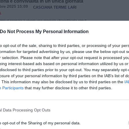
toria e convivialità in un’unica giornata
bre 2025 15:09
CASCIANA TERME LARI
À
me si prepara a vivere una giornata straordinaria con il
 iconiche Fiat 500, simbolo intramontabile del design e
Do Not Process My Personal Information
taliano, domenica 26 ottobre coloreranno le strade del
 attirando appassionati, curiosi e famiglie. L’evento è
da Confcommercio Provincia di Pisa e dal Centro
to opt-out of the sale, sharing to third parties, or processing of your per
 Naturale di Casciana Terme, con […]
formation for targeted advertising by us, please use the below opt-out s
r selection. Please note that after your opt-out request is processed y
Leggi tutto
→
eing interest-based ads based on personal information utilized by us or
disclosed to third parties prior to your opt-out. You may separately opt-
ldera, al via il censimento Istat 2025
losure of your personal information by third parties on the IAB’s list of
obre: coinvolti 5 comuni
. This information may also be disclosed by us to third parties on the
IA
bre 2025 15:57
VALDERA
ATTUALITÀ
Participants
that may further disclose it to other third parties.
e al 23 dicembre 2025 si svolge il Censimento
ella Popolazione e delle abitazioni condotto
 nazionale di statistica (ISTAT) nell’ambito dei Censimenti
pu
Sul territorio dell’Unione Valdera, l’indagine quest’anno
l Data Processing Opt Outs
pondere un campione di abitanti dei comuni di
Pu
apannoli, Casciana Terme Lari, Palaia e Pontedera. A
o opt-out of the Sharing of my personal data.
onale sono […]
pu