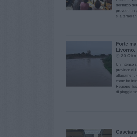
del’inizio d
prevede un p
si alterneran
Forte ma
Livorno. 
30 Otto
Un intenso s
province di L
allagamenti d
come ha info
Regione Tosc
di pioggia s
Casciana 