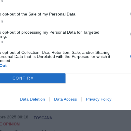
In
Leggi tutto
→
o opt-out of the Sale of my Personal Data.
antecedenti
In
to opt-out of processing my Personal Data for Targeted
à il prossimo Consiglio regionale?
ing.
è stato eletto
In
bre 2025 08:50
TOSCANA
E OPINIONI
o opt-out of Collection, Use, Retention, Sale, and/or Sharing
ersonal Data that Is Unrelated with the Purposes for which it
 bailamme degli scrutini, c’è una domanda che balza in
lected.
ntrerà in Consiglio regionale? Come sarà la giunta?
Out
sto per rispondere e sapere almeno assessori e
a un primo bilancio su chi sarà a Palazzo del Pegaso
CONFIRM
i cinque anni si può fare. Il Partito Democratico ha […]
Leggi tutto
→
Data Deletion
Data Access
Privacy Policy
e col 53,92%: i dati ufficiali dopo gli
bre 2025 00:18
TOSCANA
E OPINIONI