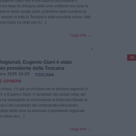
di Eugenio Giani non è mai stata in discussione e
ra dopo la chiusura delle urne elettorali era certa la
olo in tarda serata, però, al termine dello scrutinio di
2 sezioni in tutta la Toscana è stato possibile avere i dati
genio Giani ha vinto con il […]
Leggi tutto
→
»
fb
Regionali, Eugenio Giani è stato
to presidente della Toscana
bre 2025 16:25
TOSCANA
E OPINIONI
o chiaro, c’è già un vincitore per le elezioni regionali in
: è Eugenio Giani. Il candidato del campo largo del
ra ha sbaragliato la concorrenza di Antonella Bundu di
a e del candidato del centrodestra Alessandro
sultato delle urne ha premiato il presidente regionale
ni viene da […]
Leggi tutto
→