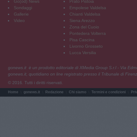
Go(od) News
Prato Pistoia
Sondaggi
Empolese Valdelsa
Gallerie
Chianti Valdelsa
Video
Siena Arezzo
Zona del Cuoio
Pontedera Volterra
Pisa Cascina
Livorno Grosseto
Lucca Versilia
gonews.it è un prodotto editoriale di XMedia Group S.r.l - Via E
gonews.it, quotidiano on line registrato presso il Tribunale di Fire
© 2016. Tutti i diritti riservati.
Home
gonews.it
Redazione
Chi siamo
Termini e condizioni
Pri