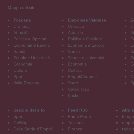
Mappa del sito
Toscana
Empolese Valdelsa
Z
Cronaca
Cronaca
C
Attualità
Attualità
At
Politica e Opinioni
Politica e Opinioni
Po
Economia e Lavoro
Economia e Lavoro
E
Sanità
Sanità
S
Scuola e Università
Scuola e Università
S
Economia
Economia
E
Cultura
Cultura
C
Sport
EmpoliChannel
C
dalla Regione
Sport
S
Calcio Uisp
Basket
Sezioni del sito
Feed RSS
Altri
Sport
Primo Piano
tempol
GoBlog
Toscana
empoli
Della Storia d'Empoli
Firenze
radiol