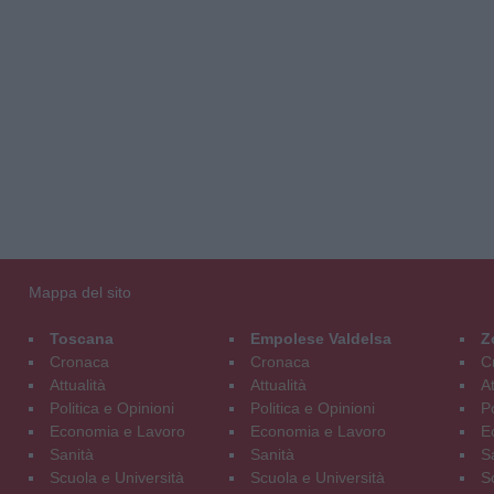
Mappa del sito
Toscana
Empolese Valdelsa
Z
Cronaca
Cronaca
C
Attualità
Attualità
At
Politica e Opinioni
Politica e Opinioni
Po
Economia e Lavoro
Economia e Lavoro
E
Sanità
Sanità
S
Scuola e Università
Scuola e Università
S