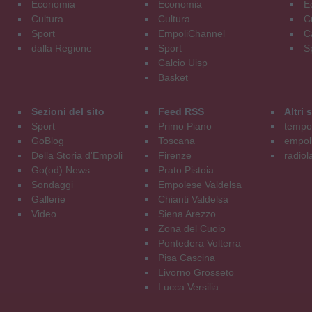
Economia
Economia
E
Cultura
Cultura
C
Sport
EmpoliChannel
C
dalla Regione
Sport
S
Calcio Uisp
Basket
Sezioni del sito
Feed RSS
Altri
Sport
Primo Piano
tempol
GoBlog
Toscana
empoli
Della Storia d'Empoli
Firenze
radiol
Go(od) News
Prato Pistoia
Sondaggi
Empolese Valdelsa
Gallerie
Chianti Valdelsa
Video
Siena Arezzo
Zona del Cuoio
Pontedera Volterra
Pisa Cascina
Livorno Grosseto
Lucca Versilia