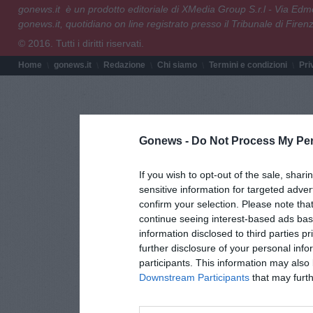
gonews.it è un prodotto editoriale di XMedia Group S.r.l - Via E
gonews.it, quotidiano on line registrato presso il Tribunale di Fire
© 2016. Tutti i diritti riservati.
Home
gonews.it
Redazione
Chi siamo
Termini e condizioni
Pri
Gonews -
Do Not Process My Per
If you wish to opt-out of the sale, shari
sensitive information for targeted adver
confirm your selection. Please note tha
continue seeing interest-based ads base
information disclosed to third parties p
further disclosure of your personal info
participants. This information may also 
Downstream Participants
that may furthe