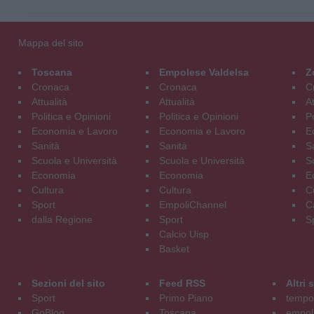
Mappa del sito
Toscana
Empolese Valdelsa
Z
Cronaca
Cronaca
C
Attualità
Attualità
At
Politica e Opinioni
Politica e Opinioni
Po
Economia e Lavoro
Economia e Lavoro
E
Sanità
Sanità
S
Scuola e Università
Scuola e Università
S
Economia
Economia
E
Cultura
Cultura
C
Sport
EmpoliChannel
C
dalla Regione
Sport
S
Calcio Uisp
Basket
Sezioni del sito
Feed RSS
Altri
Sport
Primo Piano
tempol
GoBlog
Toscana
empoli