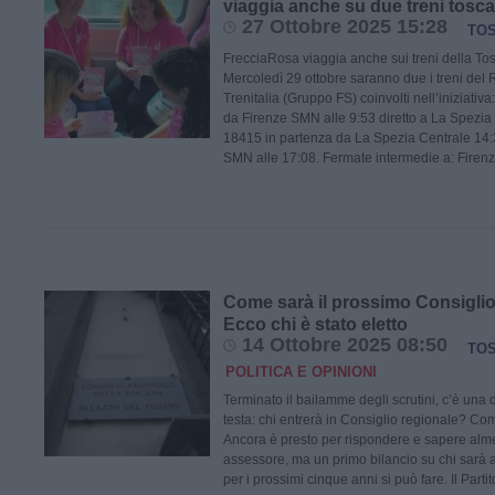
viaggia anche su due treni tosca
27 Ottobre 2025 15:28
TO
FrecciaRosa viaggia anche sui treni della To
Mercoledì 29 ottobre saranno due i treni del 
Trenitalia (Gruppo FS) coinvolti nell’iniziativ
da Firenze SMN alle 9:53 diretto a La Spezia
18415 in partenza da La Spezia Centrale 14:3
SMN alle 17:08. Fermate intermedie a: Firen
Come sarà il prossimo Consiglio
Ecco chi è stato eletto
14 Ottobre 2025 08:50
TO
POLITICA E OPINIONI
Terminato il bailamme degli scrutini, c’è un
testa: chi entrerà in Consiglio regionale? Co
Ancora è presto per rispondere e sapere alm
assessore, ma un primo bilancio su chi sarà
per i prossimi cinque anni si può fare. Il Part