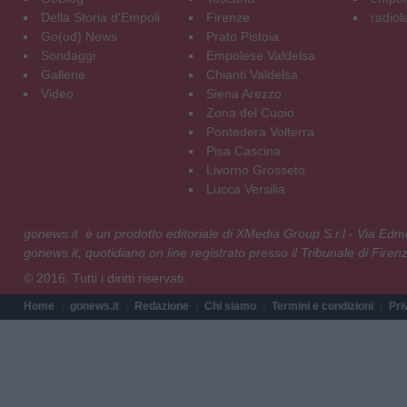
Della Storia d'Empoli
Firenze
radiol
Go(od) News
Prato Pistoia
Sondaggi
Empolese Valdelsa
Gallerie
Chianti Valdelsa
Video
Siena Arezzo
Zona del Cuoio
Pontedera Volterra
Pisa Cascina
Livorno Grosseto
Lucca Versilia
gonews.it è un prodotto editoriale di XMedia Group S.r.l - Via E
gonews.it, quotidiano on line registrato presso il Tribunale di Fire
© 2016. Tutti i diritti riservati.
Home
gonews.it
Redazione
Chi siamo
Termini e condizioni
Pri