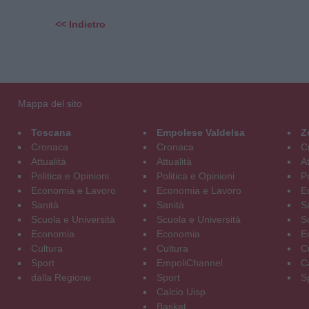
<< Indietro
Mappa del sito
Toscana
Empolese Valdelsa
Z
Cronaca
Cronaca
C
Attualità
Attualità
At
Politica e Opinioni
Politica e Opinioni
Po
Economia e Lavoro
Economia e Lavoro
E
Sanità
Sanità
S
Scuola e Università
Scuola e Università
S
Economia
Economia
E
Cultura
Cultura
C
Sport
EmpoliChannel
C
dalla Regione
Sport
S
Calcio Uisp
Basket