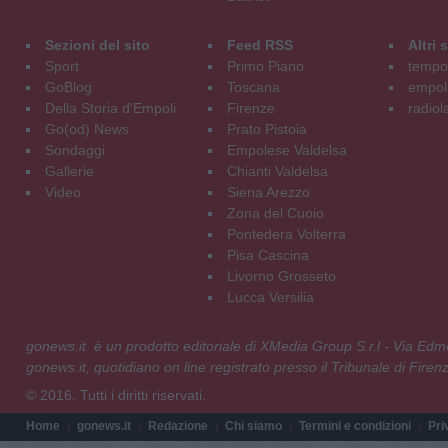
Sezioni del sito
Feed RSS
Altri
Sport
Primo Piano
tempol
GoBlog
Toscana
empoli
Della Storia d'Empoli
Firenze
radiol
Go(od) News
Prato Pistoia
Sondaggi
Empolese Valdelsa
Gallerie
Chianti Valdelsa
Video
Siena Arezzo
Zona del Cuoio
Pontedera Volterra
Pisa Cascina
Livorno Grosseto
Lucca Versilia
gonews.it è un prodotto editoriale di XMedia Group S.r.l - Via E
gonews.it, quotidiano on line registrato presso il Tribunale di Fire
© 2016. Tutti i diritti riservati.
Home
gonews.it
Redazione
Chi siamo
Termini e condizioni
Pri