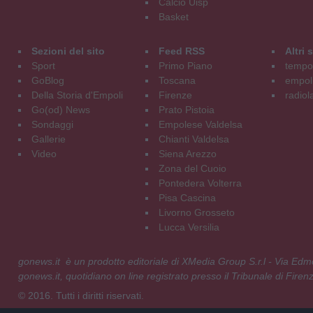
Calcio Uisp
Basket
Sezioni del sito
Feed RSS
Altri
Sport
Primo Piano
tempol
GoBlog
Toscana
empoli
Della Storia d'Empoli
Firenze
radiol
Go(od) News
Prato Pistoia
Sondaggi
Empolese Valdelsa
Gallerie
Chianti Valdelsa
Video
Siena Arezzo
Zona del Cuoio
Pontedera Volterra
Pisa Cascina
Livorno Grosseto
Lucca Versilia
gonews.it è un prodotto editoriale di XMedia Group S.r.l - Via E
gonews.it, quotidiano on line registrato presso il Tribunale di Fire
© 2016. Tutti i diritti riservati.