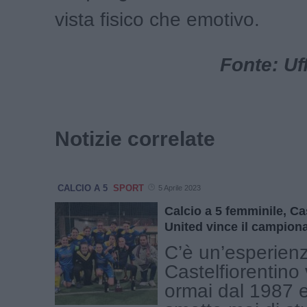
vista fisico che emotivo.
Fonte: Uf
Notizie correlate
CALCIO A 5
SPORT
5 Aprile 2023
Calcio a 5 femminile, Ca
United vince il campion
C’è un’esperien
Castelfiorentino
ormai dal 1987 