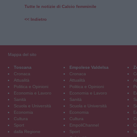
Tutte le notizie di Calcio femminile
<< Indietro
Mappa del sito
Toscana
Empolese Valdelsa
Z
Cronaca
Cronaca
C
Attualità
Attualità
At
Politica e Opinioni
Politica e Opinioni
Po
Economia e Lavoro
Economia e Lavoro
E
Sanità
Sanità
S
Scuola e Università
Scuola e Università
S
Economia
Economia
E
Cultura
Cultura
C
Sport
EmpoliChannel
C
dalla Regione
Sport
S