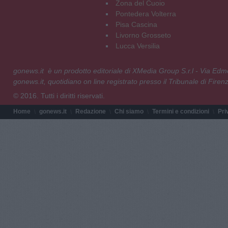
Zona del Cuoio
Pontedera Volterra
Pisa Cascina
Livorno Grosseto
Lucca Versilia
gonews.it è un prodotto editoriale di XMedia Group S.r.l - Via E
gonews.it, quotidiano on line registrato presso il Tribunale di Fire
© 2016. Tutti i diritti riservati.
Home
gonews.it
Redazione
Chi siamo
Termini e condizioni
Pri