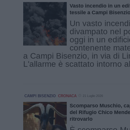
Vasto incendio in un edi
tessile a Campi Bisenzi
Un vasto incend
divampato nel p
oggi in un edifici
contenente mater
a Campi Bisenzio, in via di Li
L'allarme è scattato intorno all
CAMPI BISENZIO
CRONACA
21 Luglio 2026
Scomparso Muschio, cap
del Rifugio Chico Mendes
ritrovarlo
È scomparso Mu