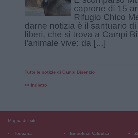
caprone di 15 an
Rifugio Chico M
darne notizia è il santuario di
liberi, che si trova a Campi B
l'animale vive: da [...]
Tutte le notizie di Campi Bisenzio
<< Indietro
Mappa del sito
Toscana
Empolese Valdelsa
Z