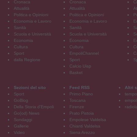
Cronaca
Cronaca
C
Attualità
Attualità
At
Politica e Opinioni
Politica e Opinioni
Po
Economia e Lavoro
Economia e Lavoro
E
Sanità
Sanità
S
Scuola e Università
Scuola e Università
S
Economia
Economia
E
Cultura
Cultura
C
Sport
EmpoliChannel
C
dalla Regione
Sport
S
Calcio Uisp
Basket
Sezioni del sito
Feed RSS
Altri
Sport
Primo Piano
tempol
GoBlog
Toscana
empoli
Della Storia d'Empoli
Firenze
radiol
Go(od) News
Prato Pistoia
Sondaggi
Empolese Valdelsa
Gallerie
Chianti Valdelsa
Video
Siena Arezzo