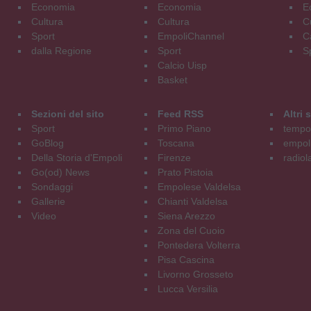
Economia
Economia
E
Cultura
Cultura
C
Sport
EmpoliChannel
C
dalla Regione
Sport
S
Calcio Uisp
Basket
Sezioni del sito
Feed RSS
Altri
Sport
Primo Piano
tempol
GoBlog
Toscana
empoli
Della Storia d'Empoli
Firenze
radiol
Go(od) News
Prato Pistoia
Sondaggi
Empolese Valdelsa
Gallerie
Chianti Valdelsa
Video
Siena Arezzo
Zona del Cuoio
Pontedera Volterra
Pisa Cascina
Livorno Grosseto
Lucca Versilia