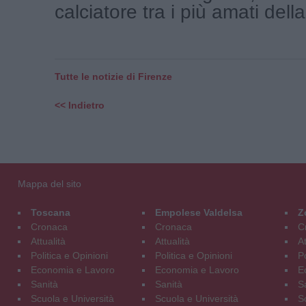
calciatore tra i più amati della 
Tutte le notizie di Firenze
<< Indietro
Mappa del sito
Toscana
Empolese Valdelsa
Z
Cronaca
Cronaca
C
Attualità
Attualità
At
Politica e Opinioni
Politica e Opinioni
Po
Economia e Lavoro
Economia e Lavoro
E
Sanità
Sanità
S
Scuola e Università
Scuola e Università
S