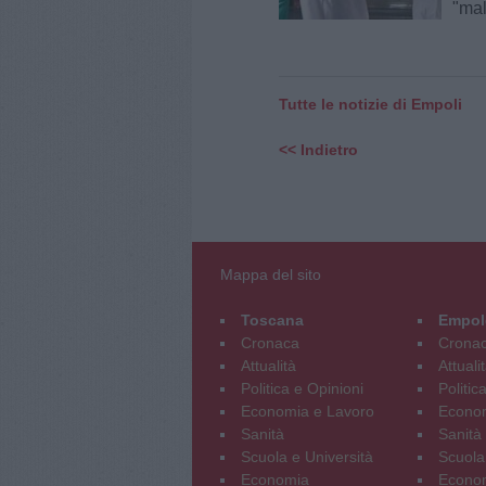
"mal
Tutte le notizie di Empoli
<< Indietro
Mappa del sito
Toscana
Empol
Cronaca
Crona
Attualità
Attuali
Politica e Opinioni
Politic
Economia e Lavoro
Econom
Sanità
Sanità
Scuola e Università
Scuola
Economia
Econo