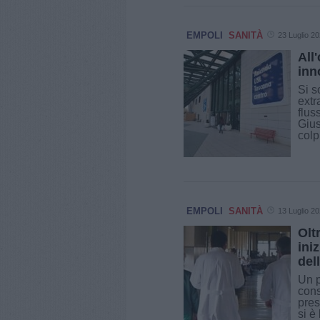
EMPOLI
SANITÀ
23 Luglio 2
All
inn
Si s
extr
flus
Gius
colp
EMPOLI
SANITÀ
13 Luglio 2
Olt
ini
del
Un p
cons
pres
si è