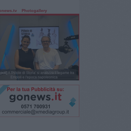
onews.tv
Photogallery
poli]
A 'Pillole di Storia' si analizza il legame tra
Empoli e l'epoca napoleonica