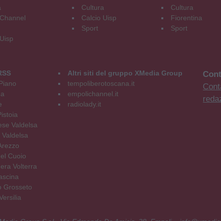
a
Cultura
Cultura
Channel
Calcio Uisp
Fiorentina
Sport
Sport
 Uisp
RSS
Altri siti del gruppo XMedia Group
Cont
Piano
tempoliberotoscana.it
Conta
na
empolichannel.it
reda
e
radiolady.it
istoia
se Valdelsa
 Valdelsa
Arezzo
el Cuoio
era Volterra
ascina
o Grosseto
ersilia