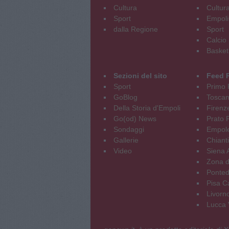
Cultura
Cultur
Sport
Empoli
dalla Regione
Sport
Calcio
Basket
Sezioni del sito
Feed 
Sport
Primo 
GoBlog
Tosca
Della Storia d'Empoli
Firenz
Go(od) News
Prato P
Sondaggi
Empole
Gallerie
Chianti
Video
Siena 
Zona d
Ponted
Pisa C
Livorn
Lucca V