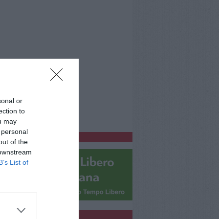
sonal or
ection to
ou may
 personal
bblicitàCl
out of the
 downstream
B’s List of
bblicità