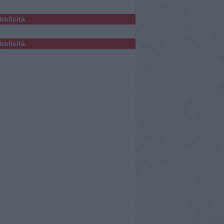
bblicità
bblicità