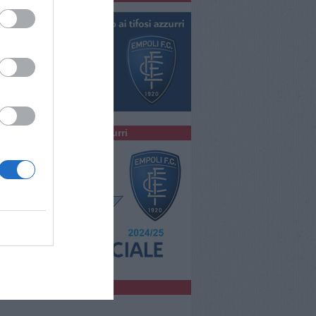
colta la Radio degli Azzurri
bblicità