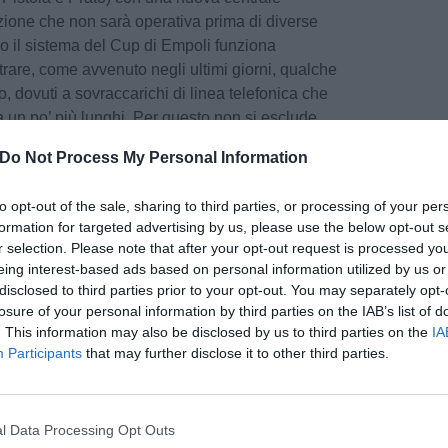
zione che non sarà operativa prima di diverse
do il sistema del Cup di Empoli funziona
rare, come avvenuto negli ultimi giorni, qualche
o, dovuti a sovraccarichi di linea telefonica che
a un po’ più lunghi. Per questo non si esclude
manifestarsi anche nei prossimi giorni. Nel
Do Not Process My Personal Information
rare nuove interruzioni, l’Azienda invita i
rsi agli sportelli Cup di front office aziendali
to opt-out of the sale, sharing to third parties, or processing of your per
formation for targeted advertising by us, please use the below opt-out s
r selection. Please note that after your opt-out request is processed y
ntrerà con la nuova centrale, tutte le
eing interest-based ads based on personal information utilized by us or
pu
uelle che interesseranno la zona di Empoli,
disclosed to third parties prior to your opt-out. You may separately opt-
centrale. Saranno a disposizione circa trecento
losure of your personal information by third parties on the IAB’s list of
. This information may also be disclosed by us to third parties on the
IA
so ed il nuovo centralino avrà un unico numero
Participants
that may further disclose it to other third parties.
da Usl Toscana centro. I cittadini potranno
siasi area territoriale di appartenenza. Il nuovo
rmare la modalità di accesso al servizio di
a si scusa per eventuali disagi che possono
l Data Processing Opt Outs
Pu