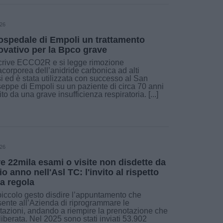
026
'ospedale di Empoli un trattamento
ovativo per la Bpco grave
crive ECCO2R e si legge rimozione
acorporea dell’anidride carbonica ad alti
si ed è stata utilizzata con successo al San
eppe di Empoli su un paziente di circa 70 anni
ito da una grave insufficienza respiratoria. [...]
026
re 22mila esami o visite non disdette da
zio anno nell'Asl TC: l'invito al rispetto
la regola
iccolo gesto disdire l’appuntamento che
ente all’Azienda di riprogrammare le
tazioni, andando a riempire la prenotazione che
 liberata. Nel 2025 sono stati inviati 53.902