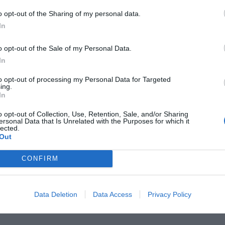
dei lavori per consentire la sostituzione delle
o opt-out of the Sharing of my personal data.
In
Fonte: Asl Toscana Centro
o opt-out of the Sale of my Personal Data.
In
to opt-out of processing my Personal Data for Targeted
ing.
As
In
o opt-out of Collection, Use, Retention, Sale, and/or Sharing
026
ersonal Data that Is Unrelated with the Purposes for which it
lected.
cologo di base: oltre 1.200 cittadini
Out
si in carico dall'Asl Toscana Centro in
o di due anni
CONFIRM
 di mille persone seguite, quasi cinquemila
oqui effettuati e oltre ottocento percorsi già
lusi. I numeri dell’Asl Toscana
ro raccontano la crescita dello psicologo di
Data Deletion
Data Access
Privacy Policy
 nei territori di Firenze (Quartiere 5, [...]
pu