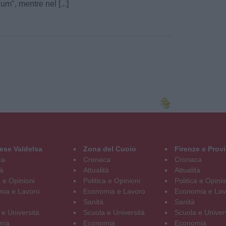
um", mentre nel [...]
ese Valdelsa
Zona del Cuoio
Firenze e Prov
ca
Cronaca
Cronaca
tà
Attualità
Attualità
a e Opinioni
Politica e Opinioni
Politica e Opinio
ia e Lavoro
Economia e Lavoro
Economia e Lav
Sanità
Sanità
 e Università
Scuola e Università
Scuola e Univer
mia
Economia
Economia