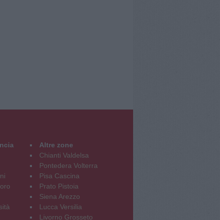
incia
Altre zone
Chianti Valdelsa
Pontedera Volterra
ni
Pisa Cascina
oro
Prato Pistoia
Siena Arezzo
sità
Lucca Versilia
Livorno Grosseto