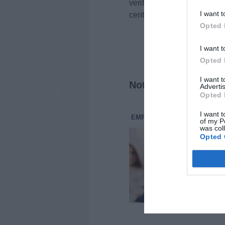
verificarsi durante il corso 
I want t
centrali.
Opted 
I want t
Opted 
I want 
Notizie correlate
Advertis
Opted 
I want t
EMPOLI
SANITÀ
24 Luglio 2
of my P
was col
Psi
Opted 
pre
men
"Più
coll
conc
Cent
base