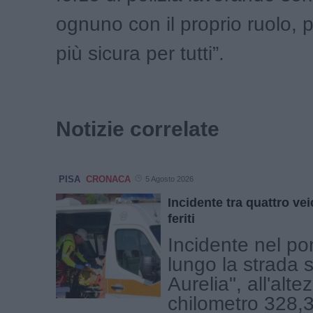
ognuno con il proprio ruolo, p
più sicura per tutti”.
Notizie correlate
PISA
CRONACA
5 Agosto 2026
Incidente tra quattro veic
feriti
Incidente nel po
lungo la strada s
Aurelia", all'alte
chilometro 328,3