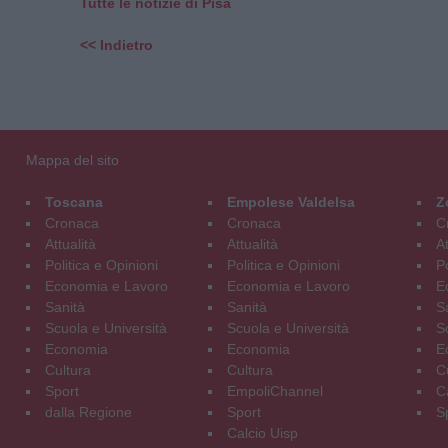
Tutte le notizie di Pisa
<< Indietro
Mappa del sito
Toscana
Empolese Valdelsa
Z
Cronaca
Cronaca
C
Attualità
Attualità
At
Politica e Opinioni
Politica e Opinioni
Po
Economia e Lavoro
Economia e Lavoro
E
Sanità
Sanità
S
Scuola e Università
Scuola e Università
S
Economia
Economia
E
Cultura
Cultura
C
Sport
EmpoliChannel
C
dalla Regione
Sport
S
Calcio Uisp