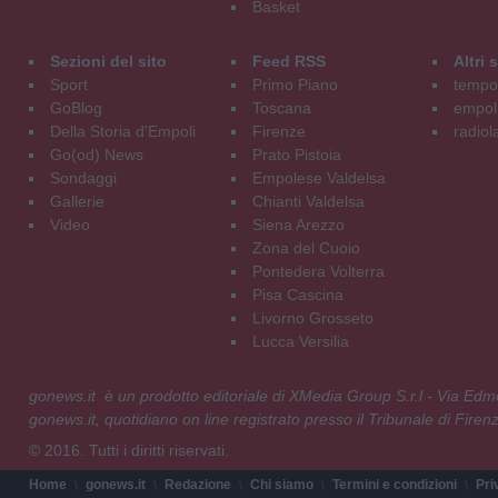
Basket
Sezioni del sito
Feed RSS
Altri
Sport
Primo Piano
tempol
GoBlog
Toscana
empoli
Della Storia d'Empoli
Firenze
radiol
Go(od) News
Prato Pistoia
Sondaggi
Empolese Valdelsa
Gallerie
Chianti Valdelsa
Video
Siena Arezzo
Zona del Cuoio
Pontedera Volterra
Pisa Cascina
Livorno Grosseto
Lucca Versilia
gonews.it è un prodotto editoriale di XMedia Group S.r.l - Via E
gonews.it, quotidiano on line registrato presso il Tribunale di Fire
© 2016. Tutti i diritti riservati.
Home
gonews.it
Redazione
Chi siamo
Termini e condizioni
Pri