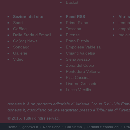
Basket
Sezioni del sito
Feed RSS
Altri
Sport
Primo Piano
tempol
GoBlog
Toscana
empoli
Della Storia d'Empoli
Firenze
radiol
Go(od) News
Prato Pistoia
Sondaggi
Empolese Valdelsa
Gallerie
Chianti Valdelsa
Video
Siena Arezzo
Zona del Cuoio
Pontedera Volterra
Pisa Cascina
Livorno Grosseto
Lucca Versilia
gonews.it è un prodotto editoriale di XMedia Group S.r.l - Via E
gonews.it, quotidiano on line registrato presso il Tribunale di Fire
© 2016. Tutti i diritti riservati.
Home
gonews.it
Redazione
Chi siamo
Termini e condizioni
Pri