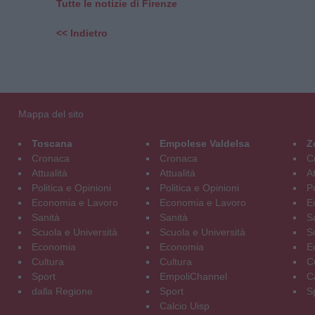
Tutte le notizie di Firenze
<< Indietro
Mappa del sito
Toscana
Empolese Valdelsa
Z
Cronaca
Cronaca
C
Attualità
Attualità
At
Politica e Opinioni
Politica e Opinioni
Po
Economia e Lavoro
Economia e Lavoro
E
Sanità
Sanità
S
Scuola e Università
Scuola e Università
S
Economia
Economia
E
Cultura
Cultura
C
Sport
EmpoliChannel
C
dalla Regione
Sport
S
Calcio Uisp