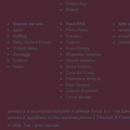
Calcio Uisp
Basket
Sezioni del sito
Feed RSS
Altri
Sport
Primo Piano
tempol
GoBlog
Toscana
empoli
Della Storia d'Empoli
Firenze
radiol
Go(od) News
Prato Pistoia
Sondaggi
Empolese Valdelsa
Gallerie
Chianti Valdelsa
Video
Siena Arezzo
Zona del Cuoio
Pontedera Volterra
Pisa Cascina
Livorno Grosseto
Lucca Versilia
gonews.it è un prodotto editoriale di XMedia Group S.r.l - Via E
gonews.it, quotidiano on line registrato presso il Tribunale di Fire
© 2016. Tutti i diritti riservati.