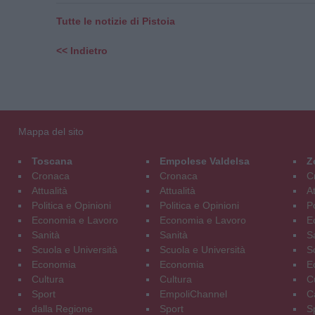
Tutte le notizie di Pistoia
<< Indietro
Mappa del sito
Toscana
Empolese Valdelsa
Z
Cronaca
Cronaca
C
Attualità
Attualità
At
Politica e Opinioni
Politica e Opinioni
Po
Economia e Lavoro
Economia e Lavoro
E
Sanità
Sanità
S
Scuola e Università
Scuola e Università
S
Economia
Economia
E
Cultura
Cultura
C
Sport
EmpoliChannel
C
dalla Regione
Sport
S