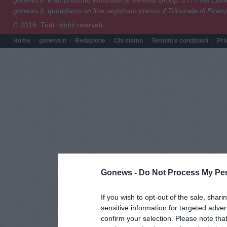
gonews.it è un prodotto editoriale di XMedia Group S.r.l - Via E
gonews.it, quotidiano on line registrato presso il Tribunale di Fire
© 2016. Tutti i diritti riservati.
Home
gonews.it
Redazione
Chi siamo
Termini e condizioni
Pri
Gonews -
Do Not Process My Per
If you wish to opt-out of the sale, shari
sensitive information for targeted adver
confirm your selection. Please note tha