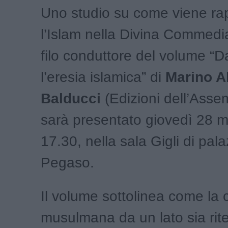
Uno studio su come viene ra
l
’
Islam nella Divina Commedia
filo conduttore del volume
“
D
l
’
eresia islamica
”
di
Marino A
Balducci
(Edizioni dell
’
Assem
sarà presentato giovedì 28 m
17.30, nella sala Gigli di pal
Pegaso.
Il volume sottolinea come la 
musulmana da un lato sia rit