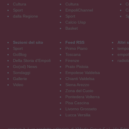
Cultura
Cultura
C
Sport
EmpoliChannel
C
dalla Regione
Sport
S
Calcio Uisp
Basket
Sezioni del sito
Feed RSS
Altri
Sport
Primo Piano
tempol
GoBlog
Toscana
empoli
Della Storia d'Empoli
Firenze
radiol
Go(od) News
Prato Pistoia
Sondaggi
Empolese Valdelsa
Gallerie
Chianti Valdelsa
Video
Siena Arezzo
Zona del Cuoio
Pontedera Volterra
Pisa Cascina
Livorno Grosseto
Lucca Versilia