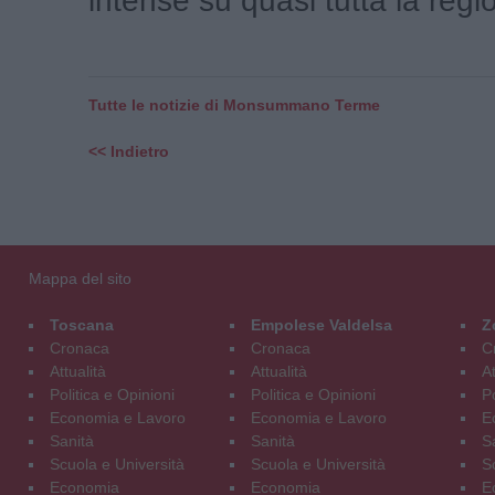
intense su quasi tutta la region
Tutte le notizie di Monsummano Terme
<< Indietro
Mappa del sito
Toscana
Empolese Valdelsa
Z
Cronaca
Cronaca
C
Attualità
Attualità
At
Politica e Opinioni
Politica e Opinioni
Po
Economia e Lavoro
Economia e Lavoro
E
Sanità
Sanità
S
Scuola e Università
Scuola e Università
S
Economia
Economia
E