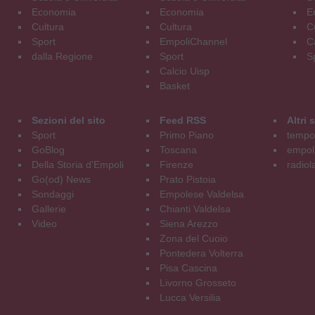
Economia
Economia
E
Cultura
Cultura
C
Sport
EmpoliChannel
C
dalla Regione
Sport
S
Calcio Uisp
Basket
Sezioni del sito
Feed RSS
Altri
Sport
Primo Piano
tempol
GoBlog
Toscana
empoli
Della Storia d'Empoli
Firenze
radiol
Go(od) News
Prato Pistoia
Sondaggi
Empolese Valdelsa
Gallerie
Chianti Valdelsa
Video
Siena Arezzo
Zona del Cuoio
Pontedera Volterra
Pisa Cascina
Livorno Grosseto
Lucca Versilia