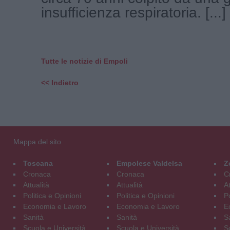
insufficienza respiratoria. [...]
Tutte le notizie di Empoli
<< Indietro
Mappa del sito
Toscana
Empolese Valdelsa
Z
Cronaca
Cronaca
C
Attualità
Attualità
At
Politica e Opinioni
Politica e Opinioni
Po
Economia e Lavoro
Economia e Lavoro
E
Sanità
Sanità
S
Scuola e Università
Scuola e Università
S