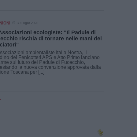
NIONI
30 Luglio 2026
Associazioni ecologiste: "Il Padule di
ecchio rischia di tornare nelle mani dei
ciatori"
ssociazioni ambientaliste Italia Nostra, Il
dino dei Fenicotteri APS e Atto Primo lanciano
larme sul futuro del Padule di Fucecchio,
estando la nuova convenzione approvata dalla
one Toscana per [...]
o