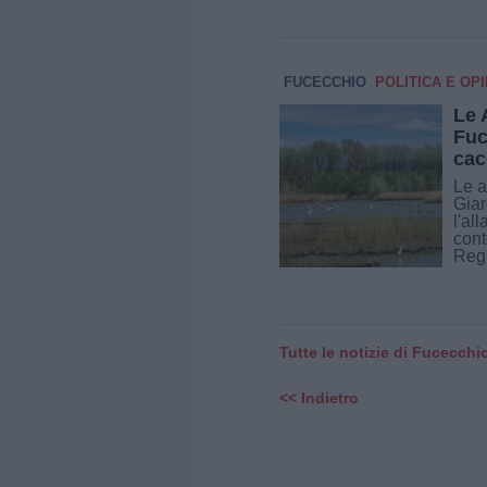
FUCECCHIO
POLITICA E OPI
Le 
Fuc
cac
Le a
Giar
l'al
cont
Regi
Tutte le notizie di Fucecchi
<< Indietro