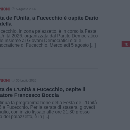
NIONI
5 Agosto 2026
ta de l'Unità, a Fucecchio è ospite Dario
della
cecchio, in zona palazzetto, è in corso la Festa
'Unità 2026, organizzata dal Partito Democratico
le insieme ai Giovani Democratici e alle
fb
cratiche di Fucecchio. Mercoledì 5 agosto [...]
NIONI
30 Luglio 2026
ta de L'Unità a Fucecchio, ospite il
atore Francesco Boccia
inua la programmazione della Festa de L'Unità
 a Fucecchio. Per la serata di stasera, giovedì
uglio, con inizio fissato alle ore 21.30 presso
a del palazzetto, è in [...]