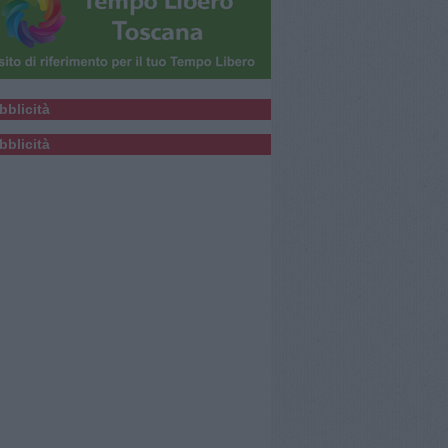
bblicità
bblicità