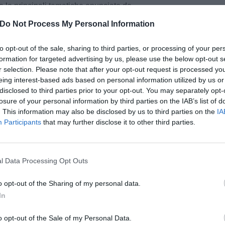
e le principali tematiche enunciate da
amma.
Do Not Process My Personal Information
"Ho visto che qualcosa non funzionava a
to opt-out of the sale, sharing to third parties, or processing of your per
armi avanti. Comunque andranno le elezioni
formation for targeted advertising by us, please use the below opt-out s
anco dei cittadini, il nostro scopo è il bene
r selection. Please note that after your opt-out request is processed y
sona abbia il dovere di non fare lo spettatore,
eing interest-based ads based on personal information utilized by us or
oco. Non voglio simboli dei partiti, la nostra è
disclosed to third parties prior to your opt-out. You may separately opt-
losure of your personal information by third parties on the IAB’s list of
amo dare un contributo ai cittadini".
. This information may also be disclosed by us to third parties on the
IA
Participants
that may further disclose it to other third parties.
one Fucecchio Rinasce fino a due giorni fa, ha
altinti, giovane fucecchiese studente di
rmignani sarà protagonista il 26 maggio assieme
l Data Processing Opt Outs
lessio Spinelli (centrosinistra, attuale primo
pu
ci di Diritti in Comune e Sabrina Ramello del
o opt-out of the Sharing of my personal data.
iato proprio oggi la candidatura.
Pu
In
pu
o opt-out of the Sale of my Personal Data.