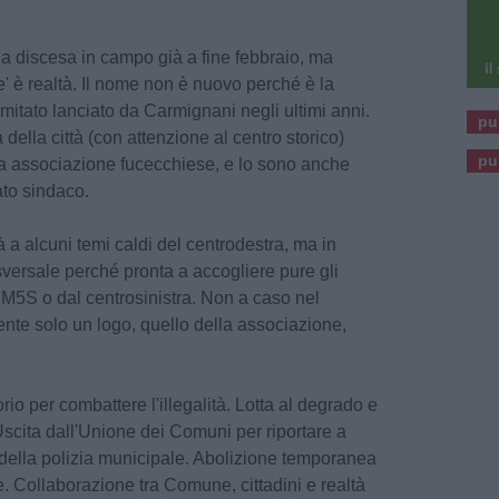
a discesa in campo già a fine febbraio, ma
 è realtà. Il nome non è nuovo perché è la
itato lanciato da Carmignani negli ultimi anni.
pu
della città (con attenzione al centro storico)
pu
la associazione fucecchiese, e lo sono anche
to sindaco.
fà a alcuni temi caldi del centrodestra, ma in
asversale perché pronta a accogliere pure gli
al M5S o dal centrosinistra. Non a caso nel
ente solo un logo, quello della associazione,
itorio per combattere l'illegalità. Lotta al degrado e
scita dall'Unione dei Comuni per riportare a
della polizia municipale. Abolizione temporanea
. Collaborazione tra Comune, cittadini e realtà