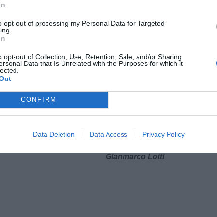
In
to opt-out of processing my Personal Data for Targeted
ing.
In
o opt-out of Collection, Use, Retention, Sale, and/or Sharing
ersonal Data that Is Unrelated with the Purposes for which it
lected.
Out
CONFIRM
Data Deletion
Data Access
Privacy Policy
Gianmarco Lotti