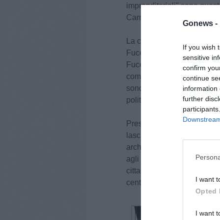
imprenditoriali" sono quest
Carmignani nel suo progr
Gonews -
La candidata ha aggiunto: 
If you wish 
Fucecchio e ho deciso di f
sensitive in
Fucecchio Rinasce sarà al fi
confirm you
comune. Credo che ogni per
continue se
sono matura e mi metto in gi
information 
further disc
politica per la gente, vogli
participants
Downstream 
Presidente della associazi
lasciato il timone a Luca M
architettura. Valentina Ca
Persona
agli altri papabili sindaci A
cittadino), Manuele Vannuc
I want t
centrodestra che ha annunc
Opted 
I want t