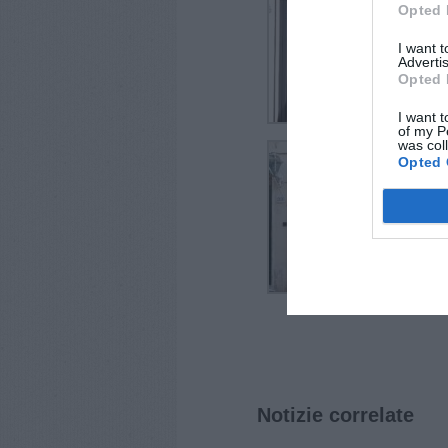
Opted 
I want 
Advertis
Opted 
I want t
of my P
was col
Opted 
Notizie correlate