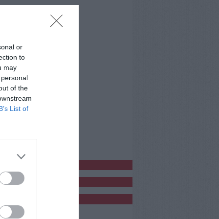
sonal or
ection to
ou may
 personal
out of the
 downstream
B’s List of
bblicitàCl
bblicità
bblicità