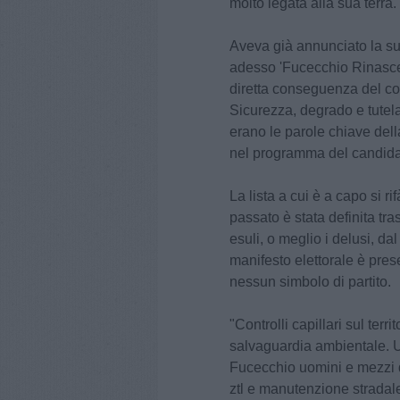
molto legata alla sua terra.
Aveva già annunciato la su
adesso 'Fucecchio Rinasce'
diretta conseguenza del com
Sicurezza, degrado e tutela 
erano le parole chiave del
nel programma del candida
La lista a cui è a capo si ri
passato è stata definita tr
esuli, o meglio i delusi, d
manifesto elettorale è pres
nessun simbolo di partito.
"Controlli capillari sul terr
salvaguardia ambientale. U
Fucecchio uomini e mezzi 
ztl e manutenzione stradale