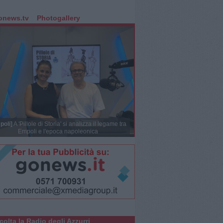
onews.tv
Photogallery
poli]
A 'Pillole di Storia' si analizza il legame tra
Empoli e l'epoca napoleonica
colta la Radio degli Azzurri