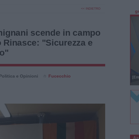
<< INDIETRO
g
mignani scende in campo
 Rinasce: "Sicurezza e
do"
Politica e Opinioni
Fucecchio
[Em
As