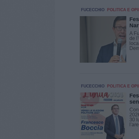
FUCECCHIO
POLITICA E OPI
Fes
Nar
A Fu
de l
loca
Demo
FUCECCHIO
POLITICA E OPI
Fes
sen
Cont
2026
30 l
l'are