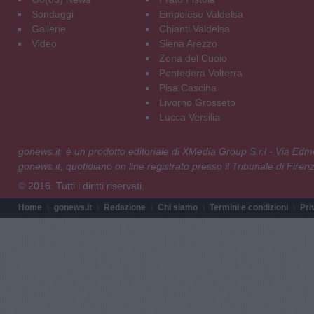
Sondaggi
Empolese Valdelsa
Gallerie
Chianti Valdelsa
Video
Siena Arezzo
Zona del Cuoio
Pontedera Volterra
Pisa Cascina
Livorno Grosseto
Lucca Versilia
gonews.it è un prodotto editoriale di XMedia Group S.r.l - Via E
gonews.it, quotidiano on line registrato presso il Tribunale di Fire
© 2016. Tutti i diritti riservati.
Home
gonews.it
Redazione
Chi siamo
Termini e condizioni
Pri