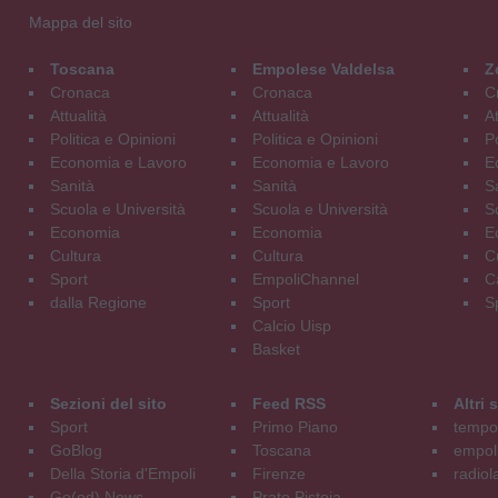
Mappa del sito
Toscana
Empolese Valdelsa
Z
Cronaca
Cronaca
C
Attualità
Attualità
At
Politica e Opinioni
Politica e Opinioni
Po
Economia e Lavoro
Economia e Lavoro
E
Sanità
Sanità
S
Scuola e Università
Scuola e Università
S
Economia
Economia
E
Cultura
Cultura
C
Sport
EmpoliChannel
C
dalla Regione
Sport
S
Calcio Uisp
Basket
Sezioni del sito
Feed RSS
Altri
Sport
Primo Piano
tempol
GoBlog
Toscana
empoli
Della Storia d'Empoli
Firenze
radiol
Go(od) News
Prato Pistoia