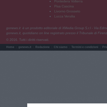
Pontedera Volterra
Pisa Cascina
Livorno Grosseto
Lucca Versilia
gonews.it è un prodotto editoriale di XMedia Group S.r.l - Via E
gonews.it, quotidiano on line registrato presso il Tribunale di Fire
© 2016. Tutti i diritti riservati.
Home
gonews.it
Redazione
Chi siamo
Termini e condizioni
Pri