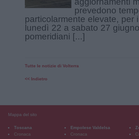
aggiornamenti m
prevedono temp
particolarmente elevate, per i
lunedì 22 a sabato 27 giugno ,
pomeridiani [...]
Tutte le notizie di Volterra
<< Indietro
Mappa del sito
Toscana
Empolese Valdelsa
Z
Cronaca
Cronaca
C