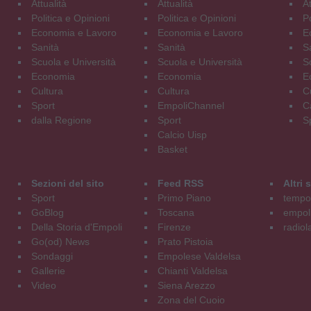
Attualità
Attualità
At
Politica e Opinioni
Politica e Opinioni
Po
Economia e Lavoro
Economia e Lavoro
E
Sanità
Sanità
S
Scuola e Università
Scuola e Università
S
Economia
Economia
E
Cultura
Cultura
C
Sport
EmpoliChannel
C
dalla Regione
Sport
S
Calcio Uisp
Basket
Sezioni del sito
Feed RSS
Altri
Sport
Primo Piano
tempol
GoBlog
Toscana
empoli
Della Storia d'Empoli
Firenze
radiol
Go(od) News
Prato Pistoia
Sondaggi
Empolese Valdelsa
Gallerie
Chianti Valdelsa
Video
Siena Arezzo
Zona del Cuoio