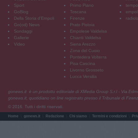
Sport
Primo Piano
tempol
GoBlog
Toscana
empoli
Della Storia d'Empoli
Firenze
radiol
Go(od) News
Prato Pistoia
Sondaggi
Empolese Valdelsa
Gallerie
Chianti Valdelsa
Video
Siena Arezzo
Zona del Cuoio
Pontedera Volterra
Pisa Cascina
Livorno Grosseto
Lucca Versilia
gonews.it è un prodotto editoriale di XMedia Group S.r.l - Via E
gonews.it, quotidiano on line registrato presso il Tribunale di Fire
© 2016. Tutti i diritti riservati.
Home
gonews.it
Redazione
Chi siamo
Termini e condizioni
Pri