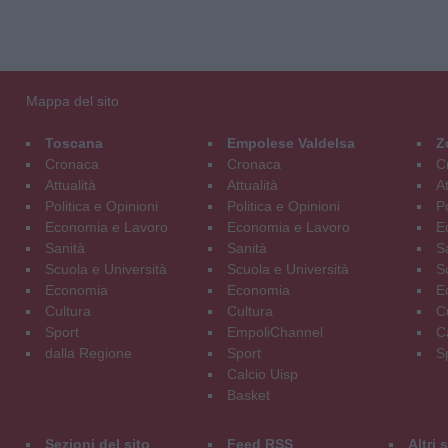
Mappa del sito
Toscana
Empolese Valdelsa
Z
Cronaca
Cronaca
C
Attualità
Attualità
At
Politica e Opinioni
Politica e Opinioni
Po
Economia e Lavoro
Economia e Lavoro
E
Sanità
Sanità
S
Scuola e Università
Scuola e Università
S
Economia
Economia
E
Cultura
Cultura
C
Sport
EmpoliChannel
C
dalla Regione
Sport
S
Calcio Uisp
Basket
Sezioni del sito
Feed RSS
Altri