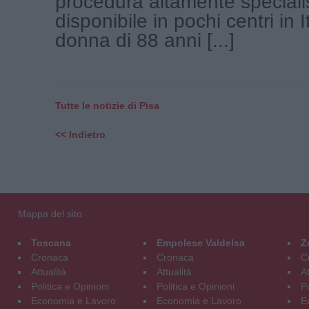
procedura altamente speciali
disponibile in pochi centri in I
donna di 88 anni [...]
Tutte le notizie di Pisa
<< Indietro
Mappa del sito
Toscana
Empolese Valdelsa
Z
Cronaca
Cronaca
C
Attualità
Attualità
At
Politica e Opinioni
Politica e Opinioni
Po
Economia e Lavoro
Economia e Lavoro
E