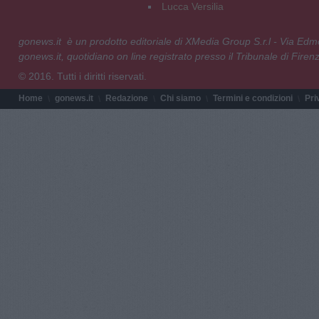
Lucca Versilia
gonews.it è un prodotto editoriale di XMedia Group S.r.l - Via E
gonews.it, quotidiano on line registrato presso il Tribunale di Fire
© 2016. Tutti i diritti riservati.
Home
gonews.it
Redazione
Chi siamo
Termini e condizioni
Pri