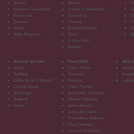
Sanità
Sanità
S
Scuola e Università
Scuola e Università
S
Economia
Economia
E
Cultura
Cultura
C
Sport
EmpoliChannel
C
dalla Regione
Sport
S
Calcio Uisp
Basket
Sezioni del sito
Feed RSS
Altri
Sport
Primo Piano
tempol
GoBlog
Toscana
empoli
Della Storia d'Empoli
Firenze
radiol
Go(od) News
Prato Pistoia
Sondaggi
Empolese Valdelsa
Gallerie
Chianti Valdelsa
Video
Siena Arezzo
Zona del Cuoio
Pontedera Volterra
Pisa Cascina
Livorno Grosseto