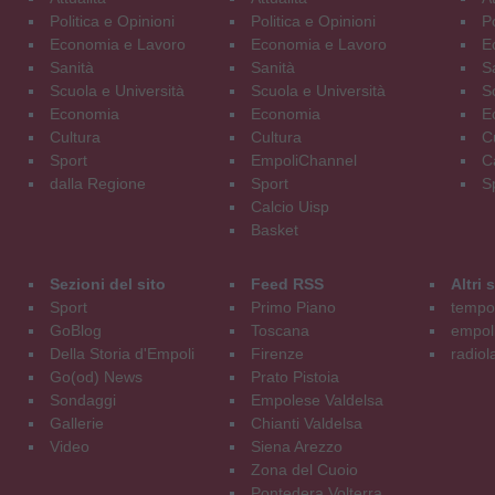
Politica e Opinioni
Politica e Opinioni
Po
Economia e Lavoro
Economia e Lavoro
E
Sanità
Sanità
S
Scuola e Università
Scuola e Università
S
Economia
Economia
E
Cultura
Cultura
C
Sport
EmpoliChannel
C
dalla Regione
Sport
S
Calcio Uisp
Basket
Sezioni del sito
Feed RSS
Altri
Sport
Primo Piano
tempol
GoBlog
Toscana
empoli
Della Storia d'Empoli
Firenze
radiol
Go(od) News
Prato Pistoia
Sondaggi
Empolese Valdelsa
Gallerie
Chianti Valdelsa
Video
Siena Arezzo
Zona del Cuoio
Pontedera Volterra