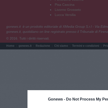
Pisa Cascina
Livorno Grosseto
Lucca Versilia
gonews.it è un prodotto editoriale di XMedia Group S.r.l - Via E
gonews.it, quotidiano on line registrato presso il Tribunale di Fire
© 2016. Tutti i diritti riservati.
Home
gonews.it
Redazione
Chi siamo
Termini e condizioni
Pri
Gonews -
Do Not Process My Per