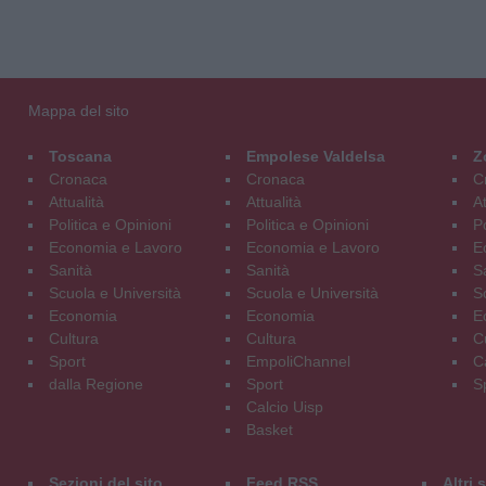
Mappa del sito
Toscana
Empolese Valdelsa
Z
Cronaca
Cronaca
C
Attualità
Attualità
At
Politica e Opinioni
Politica e Opinioni
Po
Economia e Lavoro
Economia e Lavoro
E
Sanità
Sanità
S
Scuola e Università
Scuola e Università
S
Economia
Economia
E
Cultura
Cultura
C
Sport
EmpoliChannel
C
dalla Regione
Sport
S
Calcio Uisp
Basket
Sezioni del sito
Feed RSS
Altri