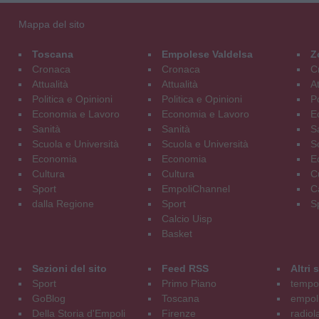
Mappa del sito
Toscana
Empolese Valdelsa
Z
Cronaca
Cronaca
C
Attualità
Attualità
At
Politica e Opinioni
Politica e Opinioni
Po
Economia e Lavoro
Economia e Lavoro
E
Sanità
Sanità
S
Scuola e Università
Scuola e Università
S
Economia
Economia
E
Cultura
Cultura
C
Sport
EmpoliChannel
C
dalla Regione
Sport
S
Calcio Uisp
Basket
Sezioni del sito
Feed RSS
Altri
Sport
Primo Piano
tempol
GoBlog
Toscana
empoli
Della Storia d'Empoli
Firenze
radiol