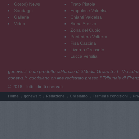
Go(od) News
Prato Pistoia
Sondaggi
Empolese Valdelsa
Gallerie
Chianti Valdelsa
Video
Siena Arezzo
Zona del Cuoio
Pontedera Volterra
Pisa Cascina
Livorno Grosseto
Lucca Versilia
gonews.it è un prodotto editoriale di XMedia Group S.r.l - Via E
gonews.it, quotidiano on line registrato presso il Tribunale di Fire
© 2016. Tutti i diritti riservati.
Home
gonews.it
Redazione
Chi siamo
Termini e condizioni
Pri