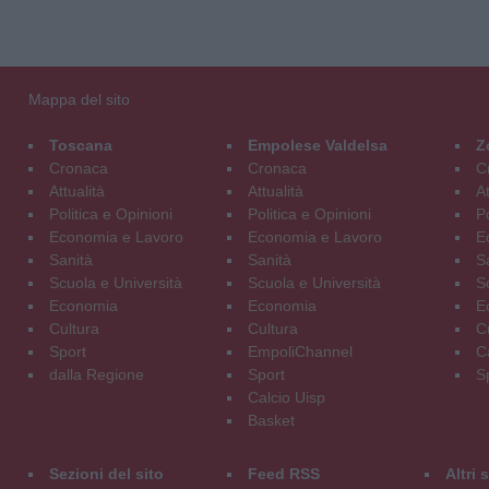
Mappa del sito
Toscana
Empolese Valdelsa
Z
Cronaca
Cronaca
C
Attualità
Attualità
At
Politica e Opinioni
Politica e Opinioni
Po
Economia e Lavoro
Economia e Lavoro
E
Sanità
Sanità
S
Scuola e Università
Scuola e Università
S
Economia
Economia
E
Cultura
Cultura
C
Sport
EmpoliChannel
C
dalla Regione
Sport
S
Calcio Uisp
Basket
Sezioni del sito
Feed RSS
Altri