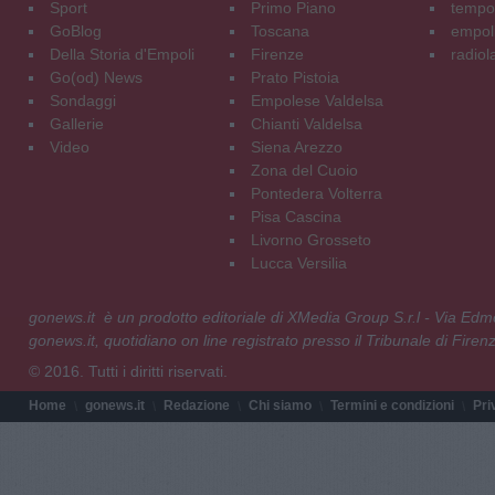
Sport
Primo Piano
tempol
GoBlog
Toscana
empoli
Della Storia d'Empoli
Firenze
radiol
Go(od) News
Prato Pistoia
Sondaggi
Empolese Valdelsa
Gallerie
Chianti Valdelsa
Video
Siena Arezzo
Zona del Cuoio
Pontedera Volterra
Pisa Cascina
Livorno Grosseto
Lucca Versilia
gonews.it è un prodotto editoriale di XMedia Group S.r.l - Via E
gonews.it, quotidiano on line registrato presso il Tribunale di Fire
© 2016. Tutti i diritti riservati.
Home
gonews.it
Redazione
Chi siamo
Termini e condizioni
Pri