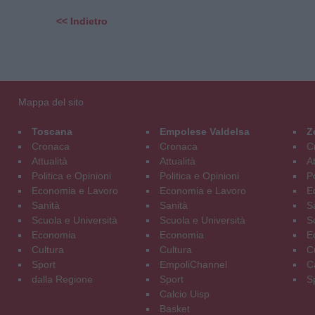
<< Indietro
Mappa del sito
Toscana
Empolese Valdelsa
Z
Cronaca
Cronaca
C
Attualità
Attualità
At
Politica e Opinioni
Politica e Opinioni
Po
Economia e Lavoro
Economia e Lavoro
E
Sanità
Sanità
S
Scuola e Università
Scuola e Università
S
Economia
Economia
E
Cultura
Cultura
C
Sport
EmpoliChannel
C
dalla Regione
Sport
S
Calcio Uisp
Basket