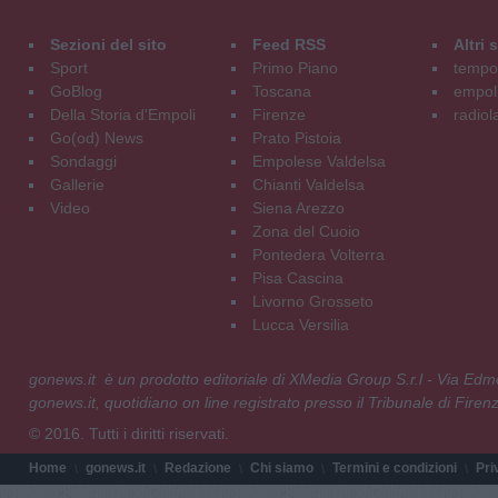
Sezioni del sito
Feed RSS
Altri
Sport
Primo Piano
tempol
GoBlog
Toscana
empoli
Della Storia d'Empoli
Firenze
radiol
Go(od) News
Prato Pistoia
Sondaggi
Empolese Valdelsa
Gallerie
Chianti Valdelsa
Video
Siena Arezzo
Zona del Cuoio
Pontedera Volterra
Pisa Cascina
Livorno Grosseto
Lucca Versilia
gonews.it è un prodotto editoriale di XMedia Group S.r.l - Via E
gonews.it, quotidiano on line registrato presso il Tribunale di Fire
© 2016. Tutti i diritti riservati.
Home
gonews.it
Redazione
Chi siamo
Termini e condizioni
Pri