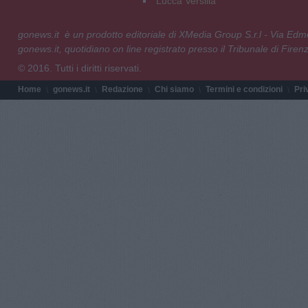
Lucca Versilia
gonews.it è un prodotto editoriale di XMedia Group S.r.l - Via E
gonews.it, quotidiano on line registrato presso il Tribunale di Fire
© 2016. Tutti i diritti riservati.
Home
gonews.it
Redazione
Chi siamo
Termini e condizioni
Pri