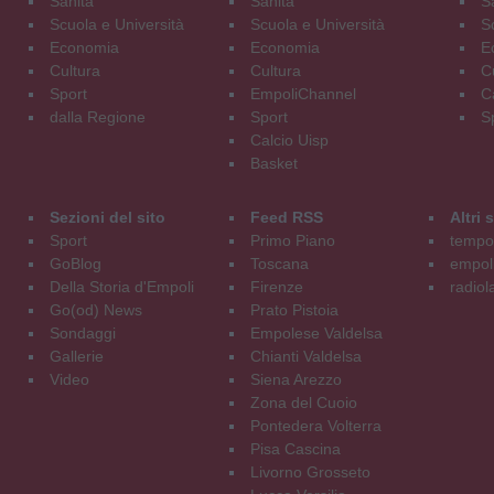
Sanità
Sanità
S
Scuola e Università
Scuola e Università
S
Economia
Economia
E
Cultura
Cultura
C
Sport
EmpoliChannel
C
dalla Regione
Sport
S
Calcio Uisp
Basket
Sezioni del sito
Feed RSS
Altri
Sport
Primo Piano
tempol
GoBlog
Toscana
empoli
Della Storia d'Empoli
Firenze
radiol
Go(od) News
Prato Pistoia
Sondaggi
Empolese Valdelsa
Gallerie
Chianti Valdelsa
Video
Siena Arezzo
Zona del Cuoio
Pontedera Volterra
Pisa Cascina
Livorno Grosseto