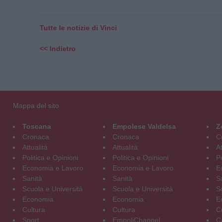
Tutte le notizie di Vinci
<< Indietro
Mappa del sito
Toscana
Empolese Valdelsa
Z
Cronaca
Cronaca
C
Attualità
Attualità
At
Politica e Opinioni
Politica e Opinioni
Po
Economia e Lavoro
Economia e Lavoro
E
Sanità
Sanità
S
Scuola e Università
Scuola e Università
S
Economia
Economia
E
Cultura
Cultura
C
Sport
EmpoliChannel
C