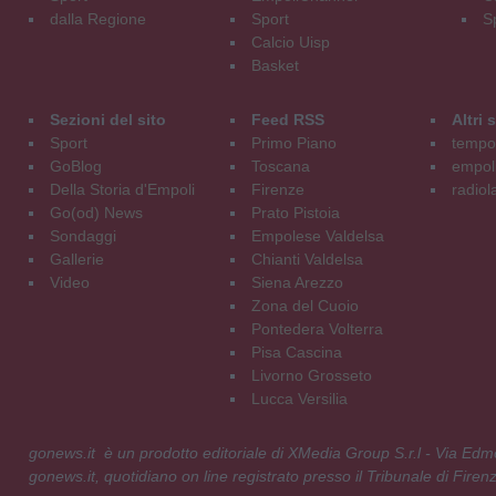
dalla Regione
Sport
S
Calcio Uisp
Basket
Sezioni del sito
Feed RSS
Altri
Sport
Primo Piano
tempol
GoBlog
Toscana
empoli
Della Storia d'Empoli
Firenze
radiol
Go(od) News
Prato Pistoia
Sondaggi
Empolese Valdelsa
Gallerie
Chianti Valdelsa
Video
Siena Arezzo
Zona del Cuoio
Pontedera Volterra
Pisa Cascina
Livorno Grosseto
Lucca Versilia
gonews.it è un prodotto editoriale di XMedia Group S.r.l - Via E
gonews.it, quotidiano on line registrato presso il Tribunale di Fire