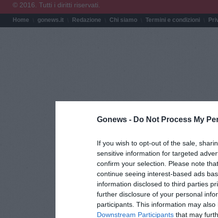
© 2016. Tutti i diritti riservati.
Home
gonews.it
Redazione
Chi siamo
Termini e condizioni
Pri
Gonews -
Do Not Process My Per
If you wish to opt-out of the sale, shari
sensitive information for targeted adver
confirm your selection. Please note tha
continue seeing interest-based ads base
information disclosed to third parties p
further disclosure of your personal info
participants. This information may also 
Downstream Participants
that may furthe