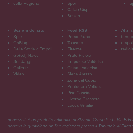
dalla Regione
Sport
S
Calcio Uisp
Basket
Sezioni del sito
Feed RSS
Altri
Sport
Primo Piano
tempol
GoBlog
Toscana
empoli
Della Storia d'Empoli
Firenze
radiol
Go(od) News
Prato Pistoia
Sondaggi
Empolese Valdelsa
Gallerie
Chianti Valdelsa
Video
Siena Arezzo
Zona del Cuoio
Pontedera Volterra
Pisa Cascina
Livorno Grosseto
Lucca Versilia
gonews.it è un prodotto editoriale di XMedia Group S.r.l - Via E
gonews.it, quotidiano on line registrato presso il Tribunale di Fire