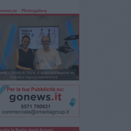
onews.tv
Photogallery
poli]
A 'Pillole di Storia' si analizza il legame tra
Empoli e l'epoca napoleonica
colta la Radio degli Azzurri