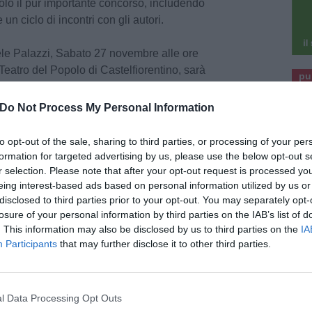
solo il pur importante concorso, includendo
un ciclo di incontri con gli autori.
le Palazzi, Sabato 27 novembre alle ore
 Teatro del Popolo di Castelfiorentino, sarà
pu
contri con gli autori
”, Federico Borella.
pu
Do Not Process My Personal Information
otografo, curatore, docente: il nuovo fotografo
ologia culturale e memoria l’evoluzione della
to opt-out of the sale, sharing to third parties, or processing of your per
grafo documentario”.
formation for targeted advertising by us, please use the below opt-out s
r selection. Please note that after your opt-out request is processed y
eing interest-based ads based on personal information utilized by us or
reporter nato a Bologna, con esperienza
disclosed to third parties prior to your opt-out. You may separately opt-
o e nell’insegnamento della fotografia di
losure of your personal information by third parties on the IAB’s list of
I suoi reportage sono stati pubblicati su diversi
. This information may also be disclosed by us to third parties on the
IA
ra cui Newsweek, National Geographic, Time
Participants
that may further disclose it to other third parties.
 Repubblica.
Vincitore di diversi premi e
 Sony Award Photographer of the year 2019, Lens
PX3, Life Framer.
l Data Processing Opt Outs