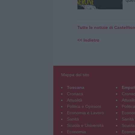
quest
Tutte le notizie di Castelfio
<< Indietro
Mappa del sito
Toscana
Empol
Cronaca
Crona
Attualità
Attuali
Politica e Opinioni
Politic
Economia e Lavoro
Econom
Sanità
Sanità
Scuola e Università
Scuola
Economia
Econo