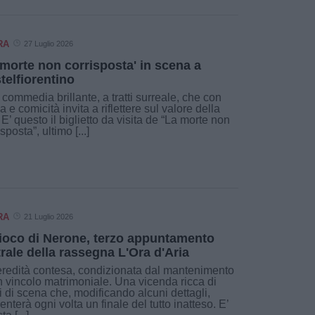
RA
27 Luglio 2026
 morte non corrisposta' in scena a
telfiorentino
commedia brillante, a tratti surreale, che con
ia e comicità invita a riflettere sul valore della
. E’ questo il biglietto da visita de “La morte non
sposta”, ultimo [...]
RA
21 Luglio 2026
Gioco di Nerone, terzo appuntamento
trale della rassegna L'Ora d'Aria
redità contesa, condizionata dal mantenimento
n vincolo matrimoniale. Una vicenda ricca di
i di scena che, modificando alcuni dettagli,
enterà ogni volta un finale del tutto inatteso. E’