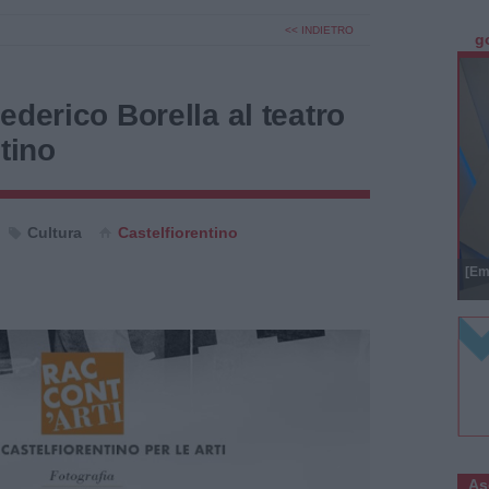
<< INDIETRO
g
ederico Borella al teatro
tino
Cultura
Castelfiorentino
[Em
As