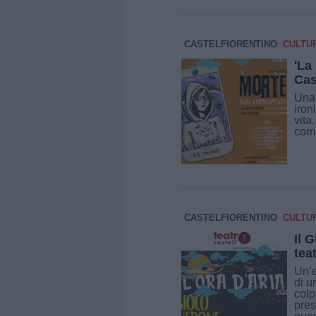
CASTELFIORENTINO
CULTU
'La
Cas
Una 
iron
vita
corri
CASTELFIORENTINO
CULTU
Il 
tea
Un’e
di u
colp
pres