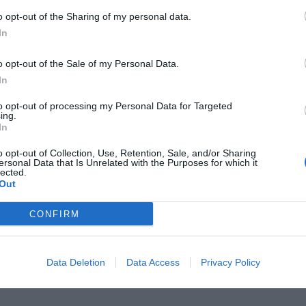
ora visibile, per le vie cittadine fra il borgo alto
o opt-out of the Sharing of my personal data.
ca curata dall’
Associazione Giglio Rosso di
In
o opt-out of the Sale of my Personal Data.
: Comune di Castelfiorentino - Ufficio stampa
In
to opt-out of processing my Personal Data for Targeted
ing.
In
o opt-out of Collection, Use, Retention, Sale, and/or Sharing
ersonal Data that Is Unrelated with the Purposes for which it
lected.
 2026
Out
e, 1,35 milioni per 121 strutture: anche
 Empoli e San Miniato
CONFIRM
pu
risorse a disposizione, maggiore attenzione ai
i della Toscana diffusa e una procedura
Pu
letamente digitalizzata per la presentazione
Data Deletion
Data Access
Privacy Policy
e domande. Sono queste le principali novità del
o 2026 della [...]
pu