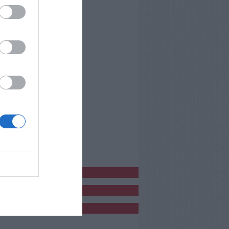
bblicitàCl
bblicità
bblicità