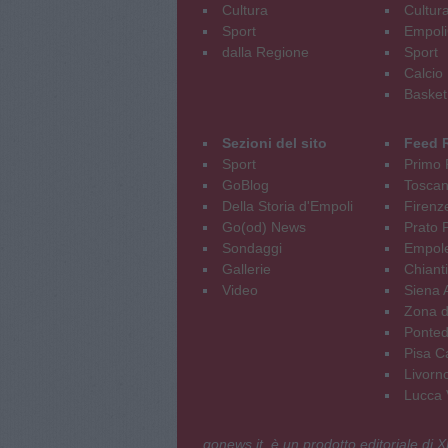
Cultura
Cultur
Sport
Empoli
dalla Regione
Sport
Calcio
Basket
Sezioni del sito
Feed 
Sport
Primo 
GoBlog
Tosca
Della Storia d'Empoli
Firenz
Go(od) News
Prato P
Sondaggi
Empole
Gallerie
Chianti
Video
Siena 
Zona d
Ponted
Pisa C
Livorn
Lucca V
gonews.it è un prodotto editoriale di