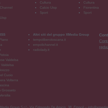
a
Cultura
Cultura
Channel
Calcio Uisp
Fiorentina
Sport
Sport
 Uisp
RSS
Altri siti del gruppo XMedia Group
Cont
Piano
tempoliberotoscana.it
Conta
na
empolichannel.it
reda
e
radiolady.it
istoia
se Valdelsa
 Valdelsa
Arezzo
el Cuoio
era Volterra
ascina
o Grosseto
ersilia
 XMedia Group S.r.l - Via Edmondo De Amicis, 38, Empoli – info@xmedia