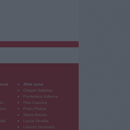
incia
Altre zone
Chianti Valdelsa
Pontedera Volterra
ni
Pisa Cascina
oro
Prato Pistoia
Siena Arezzo
sità
Lucca Versilia
Livorno Grosseto