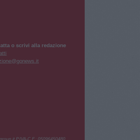
atta o scrivi alla redazione
tti
zione@gonews.it
group.it P.IVA-C.F.: 05096450480