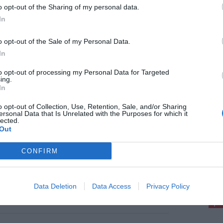
a in un negozio e aggredisce il titolare:
o opt-out of the Sharing of my personal data.
estato 52enne a Firenze
In
a avrebbe rubato alcuni articoli da un negozio
iazza Santa Maria Novella, poi, scoperto dal
o opt-out of the Sale of my Personal Data.
lare, avrebbe cercato di fuggire minacciando i
enti e aggredendo il commerciante. È con [...]
In
to opt-out of processing my Personal Data for Targeted
ing.
In
o opt-out of Collection, Use, Retention, Sale, and/or Sharing
o 2026
ersonal Data that Is Unrelated with the Purposes for which it
lected.
do record a Firenze, ancora 41 gradi e
Out
ice rosso prorogato fino a venerdì
nze resta nella morsa dell’ondata di caldo con
CONFIRM
erature massime ancora vicine ai 41 gradi. Il
ettino del Ministero della Salute ha confermato il
pu
ce rosso per oggi e domani, [...]
Pu
Data Deletion
Data Access
Privacy Policy
pu