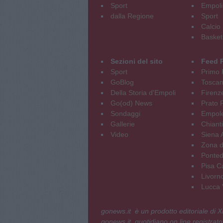
Sport
Empoli
dalla Regione
Sport
Calcio
Basket
Sezioni del sito
Feed 
Sport
Primo 
GoBlog
Tosca
Della Storia d'Empoli
Firenz
Go(od) News
Prato P
Sondaggi
Empole
Gallerie
Chianti
Video
Siena 
Zona d
Ponted
Pisa C
Livorn
Lucca V
gonews.it è un prodotto editoriale di
gonews.it, quotidiano on line registrato