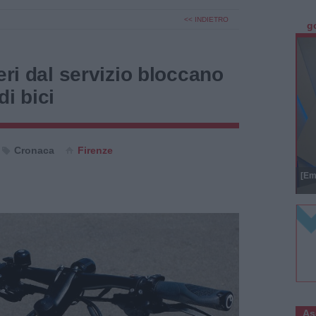
<< INDIETRO
g
eri dal servizio bloccano
di bici
Cronaca
Firenze
[Em
As