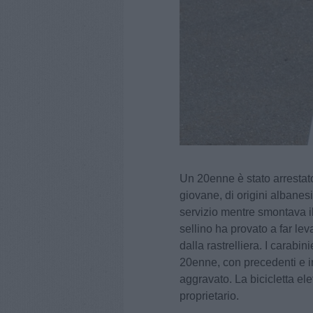
Un 20enne è stato arrestato a
giovane, di origini albanesi,
servizio mentre smontava il
sellino ha provato a far lev
dalla rastrelliera. I carabin
20enne, con precedenti e irr
aggravato. La bicicletta elet
proprietario.