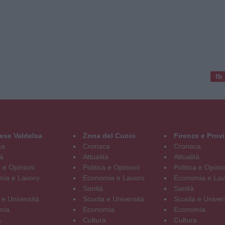
fb
ese Valdelsa
Zona del Cuoio
Firenze e Prov
ca
Cronaca
Cronaca
tà
Attualità
Attualità
a e Opinioni
Politica e Opinioni
Politica e Opinio
ia e Lavoro
Economia e Lavoro
Economia e Lav
Sanità
Sanità
 e Università
Scuola e Università
Scuola e Univer
mia
Economia
Economia
a
Cultura
Cultura