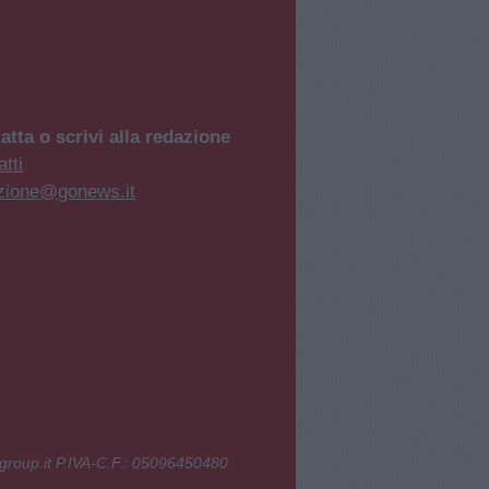
atta o scrivi alla redazione
tti
zione@gonews.it
group.it P.IVA-C.F.: 05096450480