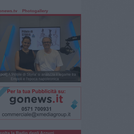
onews.tv
Photogallery
poli]
A 'Pillole di Storia' si analizza il legame tra
Empoli e l'epoca napoleonica
colta la Radio degli Azzurri