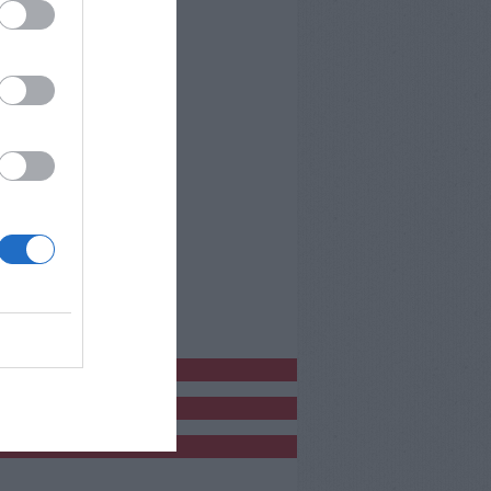
bblicitàCl
bblicità
bblicità