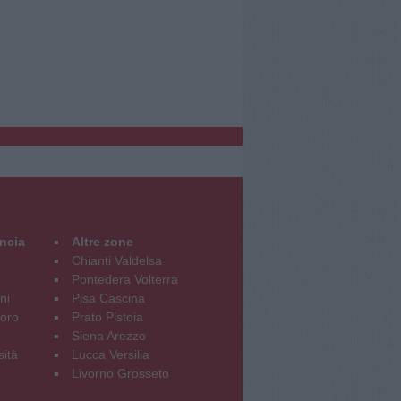
incia
Altre zone
Chianti Valdelsa
Pontedera Volterra
ni
Pisa Cascina
oro
Prato Pistoia
Siena Arezzo
sità
Lucca Versilia
Livorno Grosseto