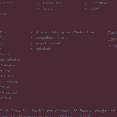
Channel
Calcio Uisp
Fiorentina
Sport
Sport
 Uisp
RSS
Altri siti del gruppo XMedia Group
Cont
Piano
tempoliberotoscana.it
Conta
na
empolichannel.it
reda
e
radiolady.it
istoia
se Valdelsa
 Valdelsa
Arezzo
el Cuoio
era Volterra
ascina
o Grosseto
ersilia
 XMedia Group S.r.l - Via Edmondo De Amicis, 38, Empoli – info@xmedia
 presso il Tribunale di Firenze al nr. 5854 del 25/10/2011