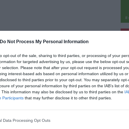
pu
Do Not Process My Personal Information
pu
026
to opt-out of the sale, sharing to third parties, or processing of your per
itte contro Meloni e la Polizia a Siena,
formation for targeted advertising by us, please use the below opt-out s
unciato un 24enne
r selection. Please note that after your opt-out request is processed y
ato denunciato dalla Digos di Siena un 24enne
eing interest-based ads based on personal information utilized by us or
nuto il presunto autore delle scritte offensive e
disclosed to third parties prior to your opt-out. You may separately opt-
e minacce di morte contro la presidente del
losure of your personal information by third parties on the IAB’s list of
iglio Giorgia Meloni e la [...]
. This information may also be disclosed by us to third parties on the
IA
Participants
that may further disclose it to other third parties.
l Data Processing Opt Outs
o 2026