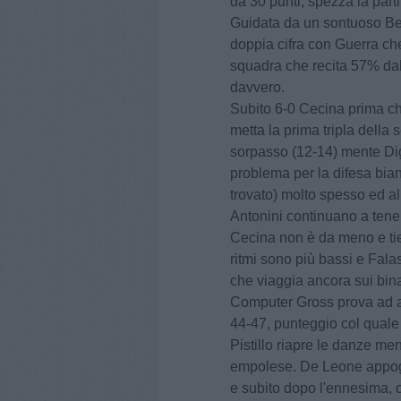
da 30 punti, spezza la parti
Guidata da un sontuoso Bert
doppia cifra con Guerra ch
squadra che recita 57% da
davvero.
Subito 6-0 Cecina prima ch
metta la prima tripla della 
sorpasso (12-14) mente Dig
problema per la difesa bia
trovato) molto spesso ed al
Antonini continuano a tene
Cecina non è da meno e tien
ritmi sono più bassi e Fala
che viaggia ancora sui binar
Computer Gross prova ad all
44-47, punteggio col quale 
Pistillo riapre le danze me
empolese. De Leone appogg
e subito dopo l'ennesima, o