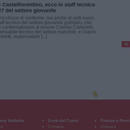
 Castelfiorentino, ecco lo staff tecnico
27 del settore giovanile
rricchisce di conferme, ma anche di volti nuovi,
taff tecnico del settore giovanile gialloblu, che
 confermatissimi al timone Cosimo Corbinelli,
onsabile tecnico del settore maschile, e Gianni
eretti, responsabile [...]
fb
ese Valdelsa
Zona del Cuoio
Firenze e Prov
ca
Cronaca
Cronaca