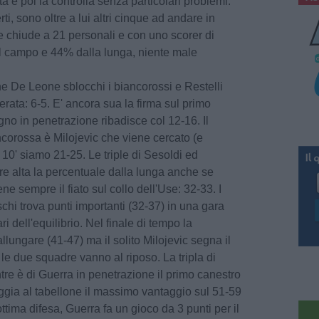
ta e poi la controlla senza particolari problemi.
i, sono oltre a lui altri cinque ad andare in
e chiude a 21 personali e con uno scorer di
l campo e 44% dalla lunga, niente male
e De Leone sblocchi i biancorossi e Restelli
serata: 6-5. E' ancora sua la firma sul primo
no in penetrazione ribadisce col 12-16. Il
ncorossa è Milojevic che viene cercato (e
 10' siamo 21-25. Le triple di Sesoldi ed
re alta la percentuale dalla lunga anche se
e sempre il fiato sul collo dell'Use: 32-33. I
schi trova punti importanti (32-37) in una gara
i dell'equilibrio. Nel finale di tempo la
ungare (41-47) ma il solito Milojevic segna il
le due squadre vanno al riposo. La tripla di
ntre è di Guerra in penetrazione il primo canestro
ia al tabellone il massimo vantaggio sul 51-59
ttima difesa, Guerra fa un gioco da 3 punti per il