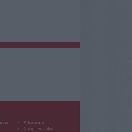
incia
Altre zone
Chianti Valdelsa