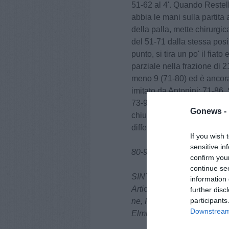
51-62 al 4'. Quando Restell
abbia le mani sulla partita
della palla, mette chirurgi
del 51-71 dalla stessa pos
punto, si tira un po' il fiat
parziale nella frazione di 
meno 9 (71-80) ed è ancora 
imitato da Antonini: 71-86.
73-90, la gara di fatto si c
Gonews -
chiudendo sull'80-96, un p
differenza canestri.
If you wish 
sensitive in
80-96
confirm you
continue se
SINTECNICA CECINA
information 
Artioli 3, Milojevic 26, Ban
further disc
participants
ne, Pistillo 11, Czoska 1, Z
Downstream 
Elmi)