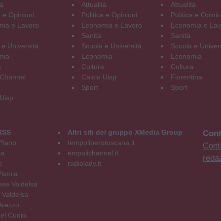
tà
Attualità
Attualità
a e Opinioni
Politica e Opinioni
Politica e Opinio
ia e Lavoro
Economia e Lavoro
Economia e Lav
Sanità
Sanità
 e Università
Scuola e Università
Scuola e Univer
mia
Economia
Economia
a
Cultura
Cultura
Channel
Calcio Uisp
Fiorentina
Sport
Sport
 Uisp
RSS
Altri siti del gruppo XMedia Group
Cont
Piano
tempoliberotoscana.it
Conta
na
empolichannel.it
reda
e
radiolady.it
istoia
se Valdelsa
 Valdelsa
Arezzo
el Cuoio