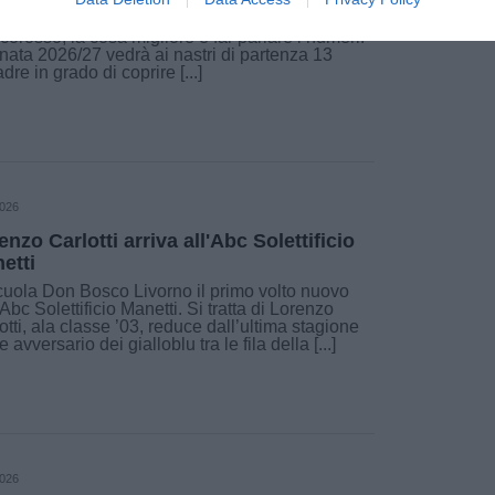
 sempre, quando si parla di settore giovanile
corosso, la cosa migliore è far parlare i numeri.
nata 2026/27 vedrà ai nastri di partenza 13
dre in grado di coprire [...]
2026
enzo Carlotti arriva all'Abc Solettificio
etti
cuola Don Bosco Livorno il primo volto nuovo
’Abc Solettificio Manetti. Si tratta di Lorenzo
otti, ala classe ’03, reduce dall’ultima stagione
 avversario dei gialloblu tra le fila della [...]
2026