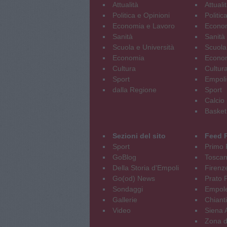
Attualità
Attuali
Politica e Opinioni
Politic
Economia e Lavoro
Econom
Sanità
Sanità
Scuola e Università
Scuola
Economia
Econo
Cultura
Cultur
Sport
Empoli
dalla Regione
Sport
Calcio
Basket
Sezioni del sito
Feed 
Sport
Primo 
GoBlog
Tosca
Della Storia d'Empoli
Firenz
Go(od) News
Prato P
Sondaggi
Empole
Gallerie
Chianti
Video
Siena 
Zona d