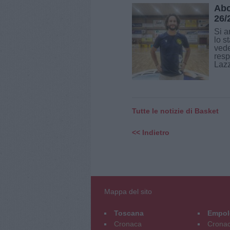
Abc
26/
Si a
lo s
vede
resp
Lazz
Tutte le notizie di Basket
<< Indietro
Mappa del sito
Toscana
Empol
Cronaca
Crona