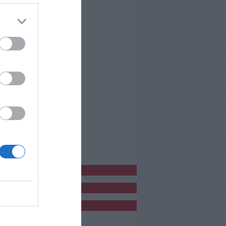
bblicitàCl
bblicità
bblicità