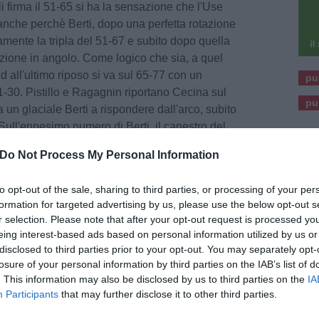
i firma il 51-65 si ha la sensazione che l'Use
 anche perchè Berti, dopo una perfetta rotazione
camente la tripla del 51-67 e subito dopo quella
izione in angolo. Come logico che sia, a quel
o ed all'ultimo riposo si va sul 65-77 con un
pu
21-30. Pistillo e Ragagnin riportano Cecina sul
pu
un glaciale Berti a rispondere dall'arco, subito
 Sull'ennesimo numero di Berti, il canestro del
hiude con l'Use che la gestisce al meglio
Do Not Process My Personal Information
iù 16 che non guasta nemmeno nell'ottica delle
to opt-out of the sale, sharing to third parties, or processing of your per
formation for targeted advertising by us, please use the below opt-out s
r selection. Please note that after your opt-out request is processed y
eing interest-based ads based on personal information utilized by us or
disclosed to third parties prior to your opt-out. You may separately opt-
chi 10, Sperduto 9, Segala ne, Ticà ne, Bartoli
losure of your personal information by third parties on the IAB’s list of
. This information may also be disclosed by us to third parties on the
IA
anini 6, Pellegrini, Ragagnin 14. All. Russo (ass.
Participants
that may further disclose it to other third parties.