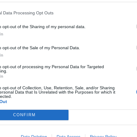
S
a 21, Balducci ne, Falaschi 4, Digno 10,
l Data Processing Opt Outs
 De Leone 6, Restelli 14. All. Corbinelli (ass.
o opt-out of the Sharing of my personal data.
In
e Lanciotti di Porto San Giorgio
o opt-out of the Sale of my Personal Data.
In
22), 65-77 (21-30), 80-96 (15-19)
to opt-out of processing my Personal Data for Targeted
ing.
Fonte: Use Basket - Ufficio stampa
In
o opt-out of Collection, Use, Retention, Sale, and/or Sharing
ersonal Data that Is Unrelated with the Purposes for which it
lected.
Out
pu
Pu
CONFIRM
2026
pu
ncorosso Sesa e Use Rosa Scotti, il
spetto 2026-27 per le giovanili
Data Deletion
Data Access
Privacy Policy