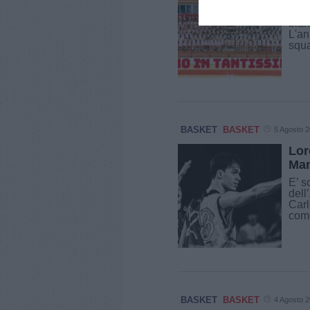
Come
bian
L'an
squa
BASKET
BASKET
5 Agosto 
Lor
Man
E’ s
dell
Carl
come
BASKET
BASKET
4 Agosto 