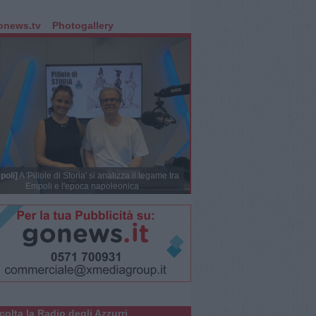
onews.tv
Photogallery
poli]
A 'Pillole di Storia' si analizza il legame tra
Empoli e l'epoca napoleonica
colta la Radio degli Azzurri