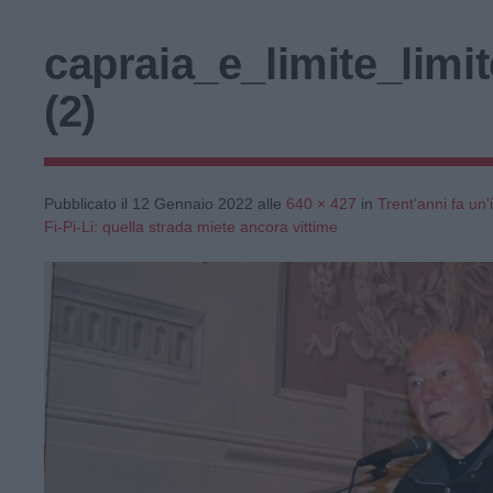
capraia_e_limite_lim
(2)
Pubblicato il
12 Gennaio 2022
alle
640 × 427
in
Trent'anni fa un'
Fi-Pi-Li: quella strada miete ancora vittime