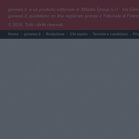
gonews.it è un prodotto editoriale di XMedia Group S.r.l - Via E
gonews.it, quotidiano on line registrato presso il Tribunale di Fire
© 2016. Tutti i diritti riservati.
Home
gonews.it
Redazione
Chi siamo
Termini e condizioni
Pri