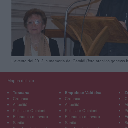
L’evento del 2012 in memoria dei Cataldi (foto archivio gonews.it
Mappa del sito
Toscana
Empolese Valdelsa
Z
Cronaca
Cronaca
C
Attualità
Attualità
At
Politica e Opinioni
Politica e Opinioni
Po
Economia e Lavoro
Economia e Lavoro
E
Sanità
Sanità
S