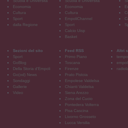
Scuola e Università
Scuola e Università
S
Economia
Economia
E
Cultura
Cultura
C
Sport
EmpoliChannel
C
dalla Regione
Sport
S
Calcio Uisp
Basket
Sezioni del sito
Feed RSS
Altri
Sport
Primo Piano
tempol
GoBlog
Toscana
empoli
Della Storia d'Empoli
Firenze
radiol
Go(od) News
Prato Pistoia
Sondaggi
Empolese Valdelsa
Gallerie
Chianti Valdelsa
Video
Siena Arezzo
Zona del Cuoio
Pontedera Volterra
Pisa Cascina
Livorno Grosseto
Lucca Versilia