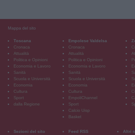
Mappa del sito
Toscana
Empolese Valdelsa
Z
Cronaca
Cronaca
C
Attualità
Attualità
At
Politica e Opinioni
Politica e Opinioni
Po
Economia e Lavoro
Economia e Lavoro
E
Sanità
Sanità
S
Scuola e Università
Scuola e Università
S
Economia
Economia
E
Cultura
Cultura
C
Sport
EmpoliChannel
C
dalla Regione
Sport
S
Calcio Uisp
Basket
Sezioni del sito
Feed RSS
Altri