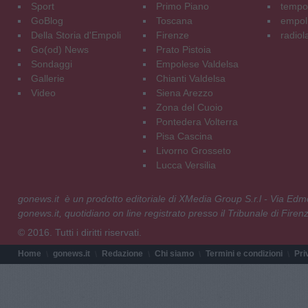
Sport
Primo Piano
tempol
GoBlog
Toscana
empoli
Della Storia d'Empoli
Firenze
radiol
Go(od) News
Prato Pistoia
Sondaggi
Empolese Valdelsa
Gallerie
Chianti Valdelsa
Video
Siena Arezzo
Zona del Cuoio
Pontedera Volterra
Pisa Cascina
Livorno Grosseto
Lucca Versilia
gonews.it è un prodotto editoriale di XMedia Group S.r.l - Via E
gonews.it, quotidiano on line registrato presso il Tribunale di Fire
© 2016. Tutti i diritti riservati.
Home
gonews.it
Redazione
Chi siamo
Termini e condizioni
Pri