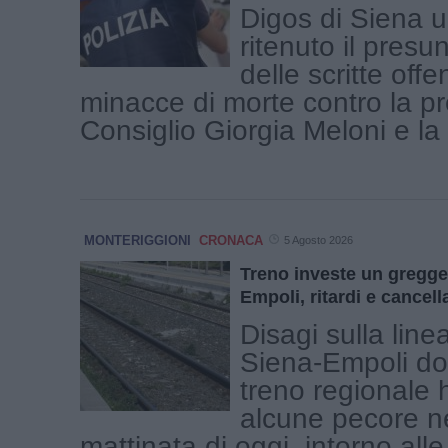
Digos di Siena 
ritenuto il presu
delle scritte offe
minacce di morte contro la pr
Consiglio Giorgia Meloni e la [
MONTERIGGIONI
CRONACA
5 Agosto 2026
Treno investe un gregge
Empoli, ritardi e cancell
Disagi sulla linea
Siena-Empoli d
treno regionale h
alcune pecore ne
mattinata di oggi, intorno alle