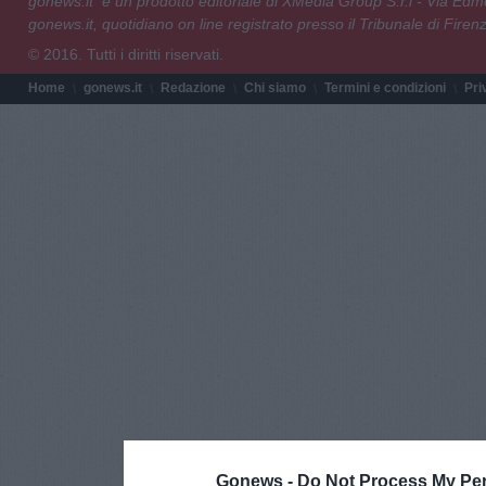
gonews.it è un prodotto editoriale di XMedia Group S.r.l - Via E
gonews.it, quotidiano on line registrato presso il Tribunale di Fire
© 2016. Tutti i diritti riservati.
Home
gonews.it
Redazione
Chi siamo
Termini e condizioni
Pri
Gonews -
Do Not Process My Per