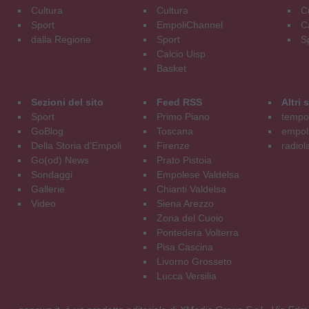
Cultura
Cultura
C
Sport
EmpoliChannel
C
dalla Regione
Sport
S
Calcio Uisp
Basket
Sezioni del sito
Feed RSS
Altri
Sport
Primo Piano
tempol
GoBlog
Toscana
empoli
Della Storia d'Empoli
Firenze
radiol
Go(od) News
Prato Pistoia
Sondaggi
Empolese Valdelsa
Gallerie
Chianti Valdelsa
Video
Siena Arezzo
Zona del Cuoio
Pontedera Volterra
Pisa Cascina
Livorno Grosseto
Lucca Versilia