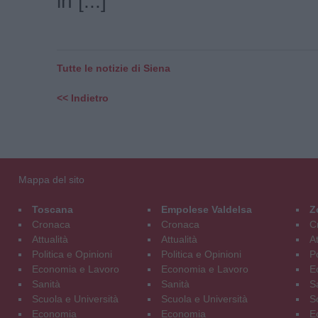
in [...]
Tutte le notizie di Siena
<< Indietro
Mappa del sito
Toscana
Empolese Valdelsa
Z
Cronaca
Cronaca
C
Attualità
Attualità
At
Politica e Opinioni
Politica e Opinioni
Po
Economia e Lavoro
Economia e Lavoro
E
Sanità
Sanità
S
Scuola e Università
Scuola e Università
S
Economia
Economia
E