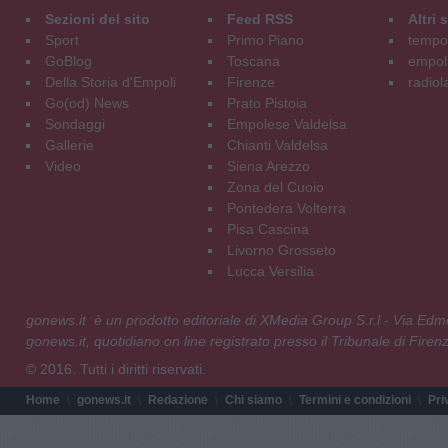
Sezioni del sito
Feed RSS
Altri
Sport
Primo Piano
tempol
GoBlog
Toscana
empoli
Della Storia d'Empoli
Firenze
radiol
Go(od) News
Prato Pistoia
Sondaggi
Empolese Valdelsa
Gallerie
Chianti Valdelsa
Video
Siena Arezzo
Zona del Cuoio
Pontedera Volterra
Pisa Cascina
Livorno Grosseto
Lucca Versilia
gonews.it è un prodotto editoriale di XMedia Group S.r.l - Via E
gonews.it, quotidiano on line registrato presso il Tribunale di Fire
© 2016. Tutti i diritti riservati.
Home
gonews.it
Redazione
Chi siamo
Termini e condizioni
Pri