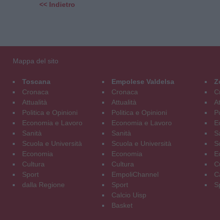
<< Indietro
Mappa del sito
Toscana
Empolese Valdelsa
Z
Cronaca
Cronaca
C
Attualità
Attualità
At
Politica e Opinioni
Politica e Opinioni
Po
Economia e Lavoro
Economia e Lavoro
E
Sanità
Sanità
S
Scuola e Università
Scuola e Università
S
Economia
Economia
E
Cultura
Cultura
C
Sport
EmpoliChannel
C
dalla Regione
Sport
S
Calcio Uisp
Basket