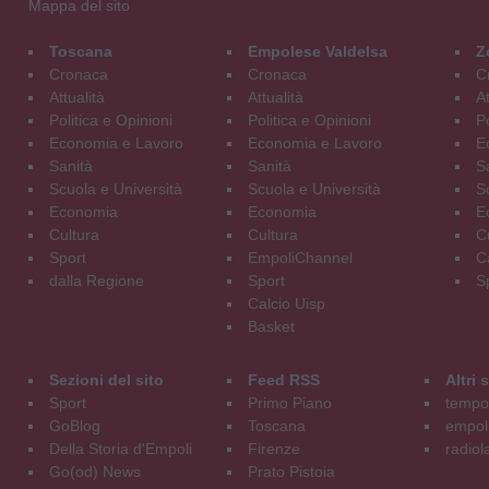
Mappa del sito
Toscana
Empolese Valdelsa
Z
Cronaca
Cronaca
C
Attualità
Attualità
At
Politica e Opinioni
Politica e Opinioni
Po
Economia e Lavoro
Economia e Lavoro
E
Sanità
Sanità
S
Scuola e Università
Scuola e Università
S
Economia
Economia
E
Cultura
Cultura
C
Sport
EmpoliChannel
C
dalla Regione
Sport
S
Calcio Uisp
Basket
Sezioni del sito
Feed RSS
Altri
Sport
Primo Piano
tempol
GoBlog
Toscana
empoli
Della Storia d'Empoli
Firenze
radiol
Go(od) News
Prato Pistoia