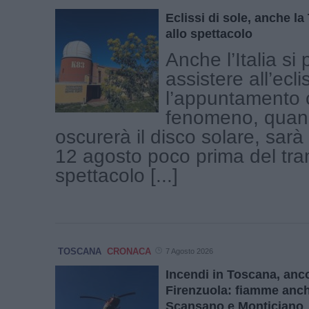
Eclissi di sole, anche l
allo spettacolo
Anche l’Italia si
assistere all’ecli
l’appuntamento c
fenomeno, quand
oscurerà il disco solare, sar
12 agosto poco prima del tr
spettacolo [...]
TOSCANA
CRONACA
7 Agosto 2026
Incendi in Toscana, ancor
Firenzuola: fiamme anc
Scansano e Monticiano