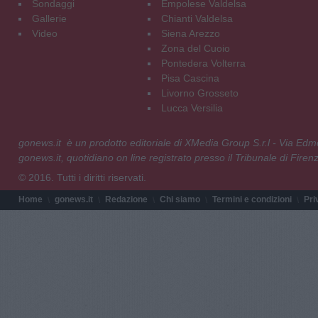
Sondaggi
Empolese Valdelsa
Gallerie
Chianti Valdelsa
Video
Siena Arezzo
Zona del Cuoio
Pontedera Volterra
Pisa Cascina
Livorno Grosseto
Lucca Versilia
gonews.it è un prodotto editoriale di XMedia Group S.r.l - Via E
gonews.it, quotidiano on line registrato presso il Tribunale di Fire
© 2016. Tutti i diritti riservati.
Home
gonews.it
Redazione
Chi siamo
Termini e condizioni
Pri