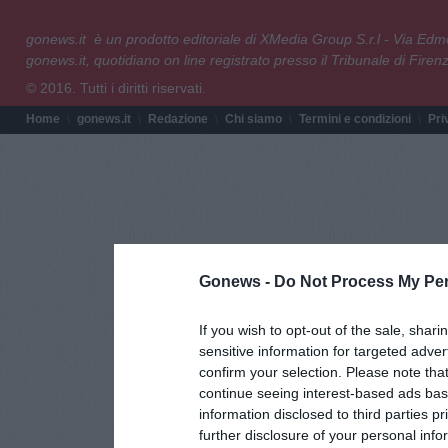
gonews.it è un prodotto editoriale di XMedia Group S.r.l - Via E
gonews.it, quotidiano on line registrato presso il Tribunale di Fire
© 2016. Tutti i diritti riservati.
Home
gonews.it
Redazione
Chi siamo
Termini e condizioni
Pri
Gonews -
Do Not Process My Per
If you wish to opt-out of the sale, shari
sensitive information for targeted adver
confirm your selection. Please note tha
continue seeing interest-based ads base
information disclosed to third parties p
further disclosure of your personal info