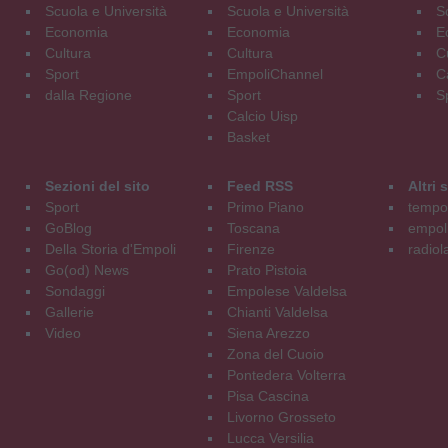
Scuola e Università
Scuola e Università
S
Economia
Economia
E
Cultura
Cultura
C
Sport
EmpoliChannel
C
dalla Regione
Sport
S
Calcio Uisp
Basket
Sezioni del sito
Feed RSS
Altri
Sport
Primo Piano
tempol
GoBlog
Toscana
empoli
Della Storia d'Empoli
Firenze
radiol
Go(od) News
Prato Pistoia
Sondaggi
Empolese Valdelsa
Gallerie
Chianti Valdelsa
Video
Siena Arezzo
Zona del Cuoio
Pontedera Volterra
Pisa Cascina
Livorno Grosseto
Lucca Versilia